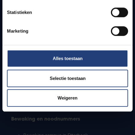
Lesroosters
Statistieken
Bereikbaarheid
Onderzoeksgroepen
Campusfaciliteiten
Marketing
Info voor
Alles toestaan
Pers
Studenten
Personeel
Selectie toestaan
PhD-studenten
Leerkrachten en secundaire scholen
Werkstudenten
Weigeren
Internationale studenten
Bewaking en noodnummers