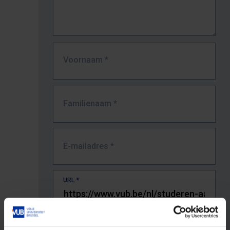
Voornaam
*
Familienaam
*
E-mailadres
*
URL
*
De volledige URL van de pagina waar je de fout zag.
Bv. https://www.vub.be/nl/studeren-aan-de-vub/alle-