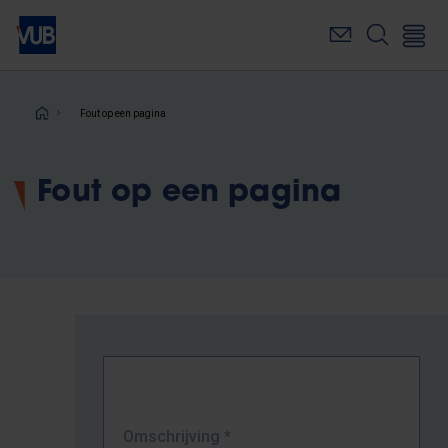
Overslaan
en
naar
de
inhoud
Kruimelpad
Fout op een pagina
gaan
Fout op een pagina
Omschrijving
*