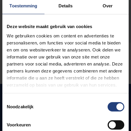
opleidingen
Toestemming
Details
Over
Deze website maakt gebruik van cookies
We gebruiken cookies om content en advertenties te
personaliseren, om functies voor social media te bieden
en om ons websiteverkeer te analyseren. Ook delen we
informatie over uw gebruik van onze site met onze
partners voor social media, adverteren en analyse. Deze
partners kunnen deze gegevens combineren met andere
informatie die u aan ze heeft verstrekt of die ze hebben
verzameld op basis van uw gebruik van hun services.
Toestemmingsselectie
Noodzakelijk
Snel naar
Webmail
Voorkeuren
Jobs