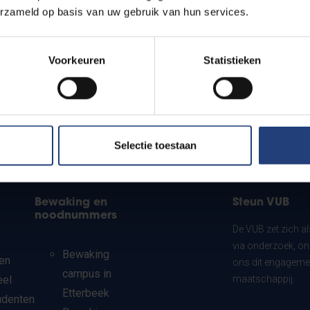
erzameld op basis van uw gebruik van hun services.
Voorkeuren
Statistieken
Selectie toestaan
Bewaking en
Steun VUB
noodnummers
De VUB zet zich a
via onderzoek, on
Bewaking
en
ons dit engagemen
campus in
eel
maatschappij.
Etterbeek
udenten