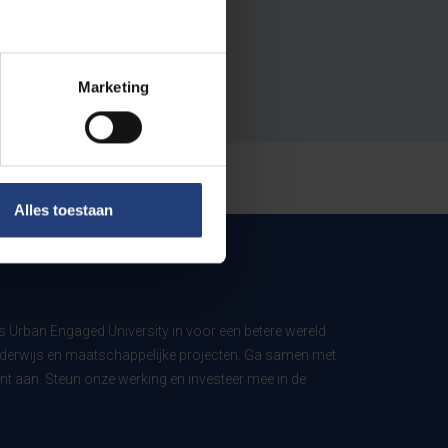
Marketing
Alles toestaan
ls Urban Engaged University in voor een betere wereld
derwijs en maatschappelijke projecten. Ga samen met
t aan. Steun onze werking en investeer mee in de