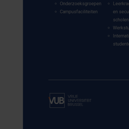
Onderzoeksgroepen
Leerkra
Campusfaciliteiten
en secu
scholen
Werkst
Internat
student