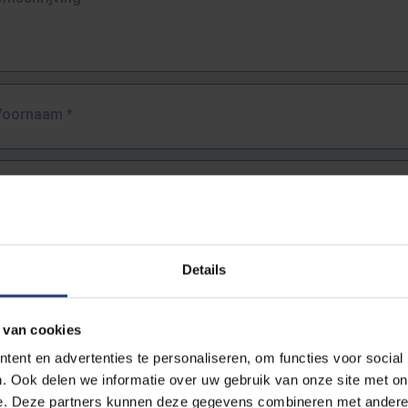
Voornaam
*
Familienaam
*
E-mailadres
*
Details
URL
*
 van cookies
ent en advertenties te personaliseren, om functies voor social
. Ook delen we informatie over uw gebruik van onze site met on
lledige URL van de pagina waar je de fout zag.
e. Deze partners kunnen deze gegevens combineren met andere i
ttps://www.vub.be/nl/studeren-aan-de-vub/alle-opleidingen