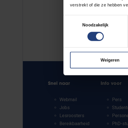
verstrekt of die ze hebben v
Toestemmingsselectie
Noodzakelijk
Weigeren
Snel naar
Info voor
Webmail
Pers
Jobs
Student
Lesroosters
Person
Bereikbaarheid
PhD-st