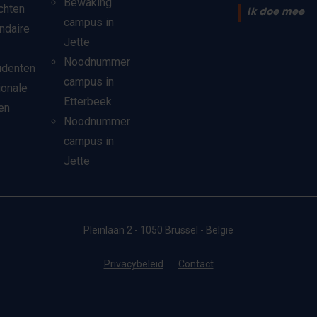
Bewaking
chten
Ik doe mee
campus in
ndaire
Jette
Noodnummer
udenten
campus in
ionale
Etterbeek
en
Noodnummer
campus in
Jette
Pleinlaan 2 - 1050 Brussel - België
Privacybeleid
Contact