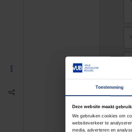
Toestemming
Deze website maakt gebruik
We gebruiken cookies om cont
websiteverkeer te analyseren
De vo
media, adverteren en analys
Bv. h