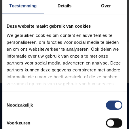
opleidingen
Toestemming
Details
Over
Deze website maakt gebruik van cookies
We gebruiken cookies om content en advertenties te
personaliseren, om functies voor social media te bieden
en om ons websiteverkeer te analyseren. Ook delen we
informatie over uw gebruik van onze site met onze
partners voor social media, adverteren en analyse. Deze
partners kunnen deze gegevens combineren met andere
informatie die u aan ze heeft verstrekt of die ze hebben
verzameld op basis van uw gebruik van hun services.
Toestemmingsselectie
Noodzakelijk
Snel naar
Webmail
Voorkeuren
Jobs