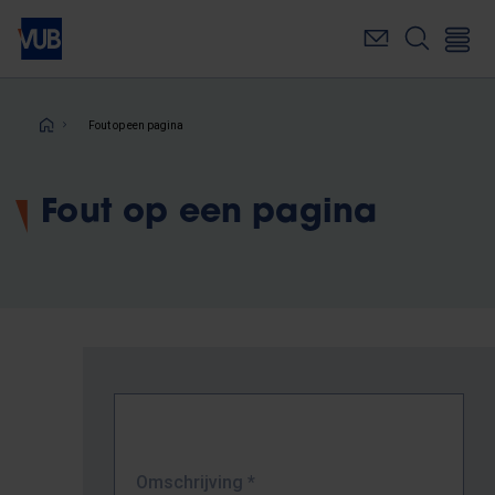
Overslaan
en
naar
de
inhoud
Kruimelpad
Fout op een pagina
gaan
Fout op een pagina
Omschrijving
*