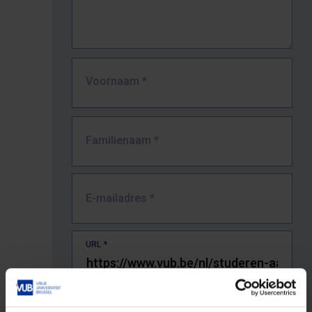
Voornaam
*
Familienaam
*
E-mailadres
*
URL
*
De volledige URL van de pagina waar je de fout zag.
Bv. https://www.vub.be/nl/studeren-aan-de-vub/alle-