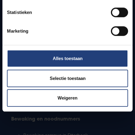
Lesroosters
Statistieken
Bereikbaarheid
Onderzoeksgroepen
Campusfaciliteiten
Marketing
Info voor
Alles toestaan
Pers
Studenten
Personeel
Selectie toestaan
PhD-studenten
Leerkrachten en secundaire scholen
Werkstudenten
Weigeren
Internationale studenten
Bewaking en noodnummers