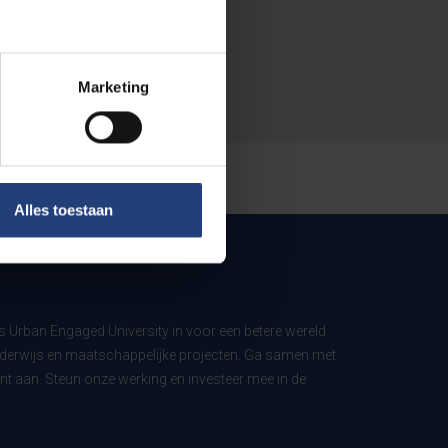
Marketing
Alles toestaan
ls Urban Engaged University in voor een betere wereld
derwijs en maatschappelijke projecten. Ga samen met
t aan. Steun onze werking en investeer mee in de