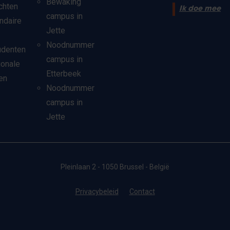
Bewaking
chten
Ik doe mee
campus in
ndaire
Jette
Noodnummer
udenten
campus in
ionale
Etterbeek
en
Noodnummer
campus in
Jette
Pleinlaan 2 - 1050 Brussel - België
Privacybeleid
Contact