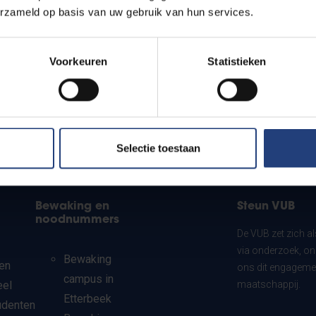
erzameld op basis van uw gebruik van hun services.
Voorkeuren
Statistieken
Selectie toestaan
Bewaking en
Steun VUB
noodnummers
De VUB zet zich a
via onderzoek, on
Bewaking
en
ons dit engagemen
campus in
eel
maatschappij.
Etterbeek
udenten