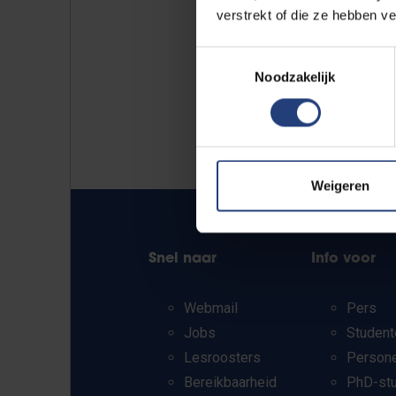
verstrekt of die ze hebben v
Toestemmingsselectie
Noodzakelijk
Weigeren
Snel naar
Info voor
Webmail
Pers
Jobs
Student
Lesroosters
Person
Bereikbaarheid
PhD-st