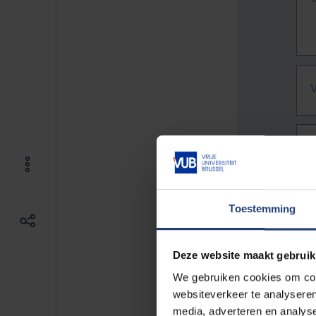
Toestemming
Deze website maakt gebruik
We gebruiken cookies om cont
websiteverkeer te analyseren
De vo
media, adverteren en analys
Bv. h