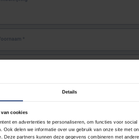
Voornaam
*
Familienaam
*
E-mailadres
*
Details
URL
*
 van cookies
ent en advertenties te personaliseren, om functies voor social
. Ook delen we informatie over uw gebruik van onze site met on
lledige URL van de pagina waar je de fout zag.
e. Deze partners kunnen deze gegevens combineren met andere i
ttps://www.vub.be/nl/studeren-aan-de-vub/alle-opleidingen