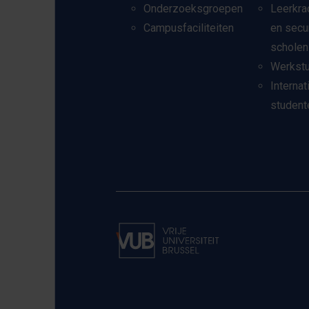
Onderzoeksgroepen
Leerkra
Campusfaciliteiten
en secu
scholen
Werkst
Internat
student