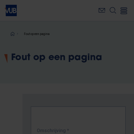
Overslaan
en
naar
de
inhoud
Kruimelpad
Fout op een pagina
gaan
Fout op een pagina
Omschrijving
*