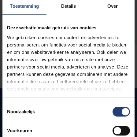
opleidingen
Toestemming
Details
Over
Deze website maakt gebruik van cookies
We gebruiken cookies om content en advertenties te
personaliseren, om functies voor social media te bieden
en om ons websiteverkeer te analyseren. Ook delen we
informatie over uw gebruik van onze site met onze
partners voor social media, adverteren en analyse. Deze
partners kunnen deze gegevens combineren met andere
informatie die u aan ze heeft verstrekt of die ze hebben
verzameld op basis van uw gebruik van hun services.
Toestemmingsselectie
Noodzakelijk
Snel naar
Webmail
Voorkeuren
Jobs