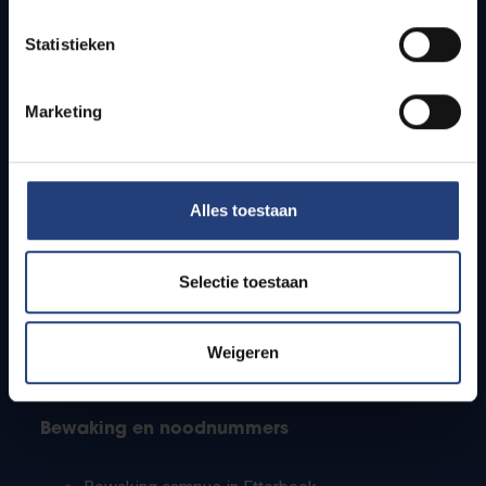
Lesroosters
Statistieken
Bereikbaarheid
Onderzoeksgroepen
Campusfaciliteiten
Marketing
Info voor
Alles toestaan
Pers
Studenten
Personeel
Selectie toestaan
PhD-studenten
Leerkrachten en secundaire scholen
Werkstudenten
Weigeren
Internationale studenten
Bewaking en noodnummers