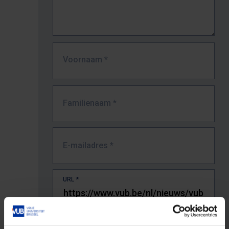
Voornaam
*
Familienaam
*
E-mailadres
*
URL
*
De volledige URL van de pagina waar je de fout zag.
Bv. https://www.vub.be/nl/studeren-aan-de-vub/alle-