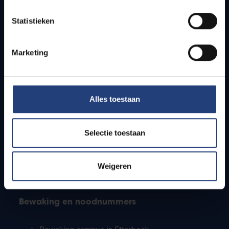
Lesroosters
Statistieken
Bereikbaarheid
Onderzoeksgroepen
Campusfaciliteiten
Marketing
Info voor
Alles toestaan
Pers
Studenten
Personeel
Selectie toestaan
PhD-studenten
Leerkrachten en secundaire scholen
Werkstudenten
Weigeren
Internationale studenten
Bewaking en noodnummers