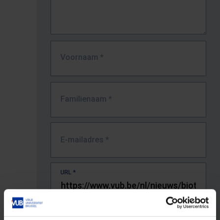
Voornaam
*
Familienaam
*
E-mailadres
*
URL
*
De volledige URL van de pagina waar je de fout zag.
Bv. https://www.vub.be/nl/studeren-aan-de-vub/alle-