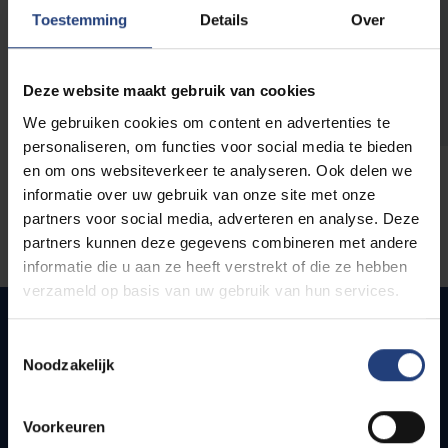
opleidingen
Toestemming
Details
Over
Deze website maakt gebruik van cookies
We gebruiken cookies om content en advertenties te
personaliseren, om functies voor social media te bieden
en om ons websiteverkeer te analyseren. Ook delen we
informatie over uw gebruik van onze site met onze
partners voor social media, adverteren en analyse. Deze
partners kunnen deze gegevens combineren met andere
informatie die u aan ze heeft verstrekt of die ze hebben
verzameld op basis van uw gebruik van hun services.
Toestemmingsselectie
Noodzakelijk
Snel naar
Webmail
Voorkeuren
Jobs