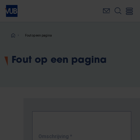
Overslaan
en
naar
de
inhoud
Kruimelpad
Fout op een pagina
gaan
Fout op een pagina
Omschrijving
*