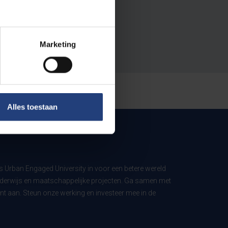
Marketing
Alles toestaan
ls Urban Engaged University in voor een betere wereld
derwijs en maatschappelijke projecten. Ga samen met
t aan. Steun onze werking en investeer mee in de