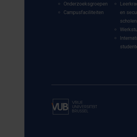
Onderzoeksgroepen
Leerkra
Campusfaciliteiten
en secu
scholen
Werkst
Internat
student