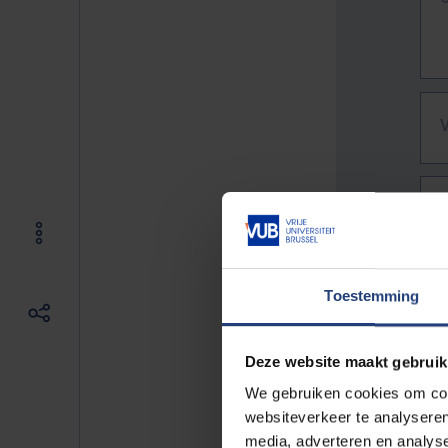
Toestemming
Deze website maakt gebruik
We gebruiken cookies om cont
websiteverkeer te analyseren
De vo
media, adverteren en analys
Bv. h