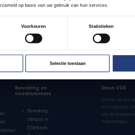
erzameld op basis van uw gebruik van hun services.
Voorkeuren
Statistieken
Selectie toestaan
Bewaking en
Steun VUB
noodnummers
De VUB zet zich a
via onderzoek, on
Bewaking
en
ons dit engagemen
campus in
eel
maatschappij.
Etterbeek
udenten