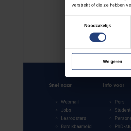
verstrekt of die ze hebben v
Toestemmingsselectie
Noodzakelijk
Weigeren
Snel naar
Info voor
Webmail
Pers
Jobs
Student
Lesroosters
Person
Bereikbaarheid
PhD-st