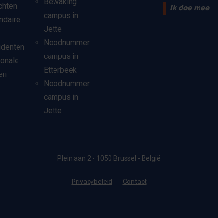
Bewaking
chten
Ik doe mee
campus in
ndaire
Jette
Noodnummer
udenten
campus in
ionale
Etterbeek
en
Noodnummer
campus in
Jette
Pleinlaan 2 - 1050 Brussel - België
Privacybeleid
Contact