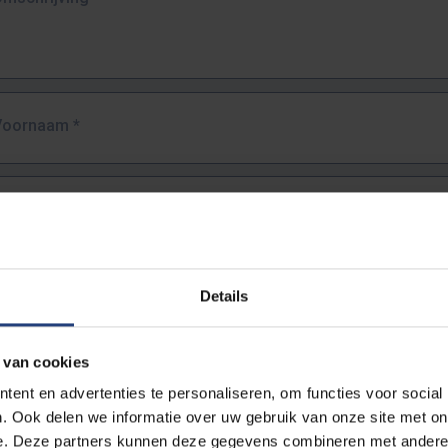
Voornaam
*
Familienaam
*
E-mailadres
*
Details
URL
*
 van cookies
ent en advertenties te personaliseren, om functies voor social
. Ook delen we informatie over uw gebruik van onze site met on
lledige URL van de pagina waar je de fout zag.
e. Deze partners kunnen deze gegevens combineren met andere i
ttps://www.vub.be/nl/studeren-aan-de-vub/alle-opleidingen