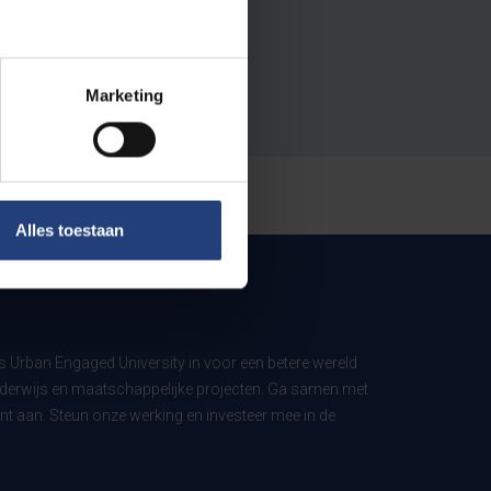
Marketing
Alles toestaan
ls Urban Engaged University in voor een betere wereld
derwijs en maatschappelijke projecten. Ga samen met
t aan. Steun onze werking en investeer mee in de