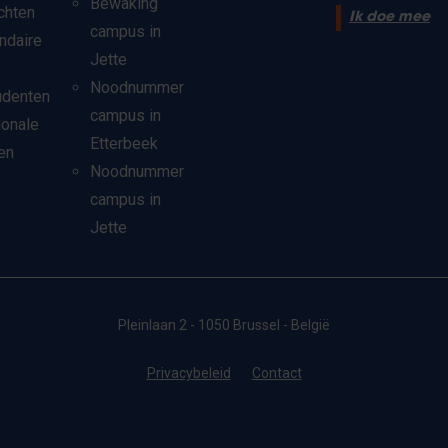
Bewaking
chten
Ik doe mee
campus in
ndaire
Jette
Noodnummer
udenten
campus in
ionale
Etterbeek
en
Noodnummer
campus in
Jette
Pleinlaan 2 - 1050 Brussel - België
Privacybeleid
Contact