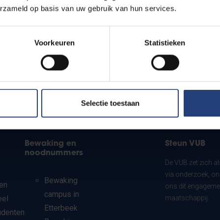
erzameld op basis van uw gebruik van hun services.
Voorkeuren
Statistieken
Selectie toestaan
Bewaking en
Steun VUB
noodnummers
De VUB zet zich a
via onderzoek, on
Bewaking
en
ons dit engagemen
campus in
eel
maatschappij.
Etterbeek
udenten