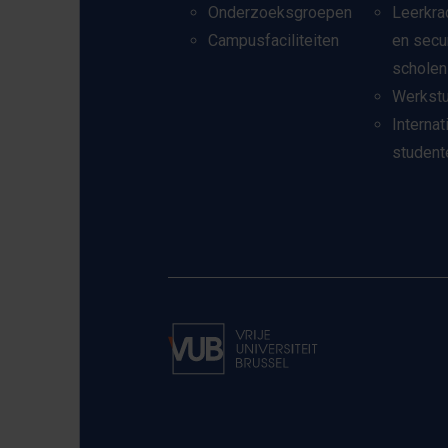
Onderzoeksgroepen
Leerkra
Campusfaciliteiten
en secu
scholen
Werkst
Internat
student