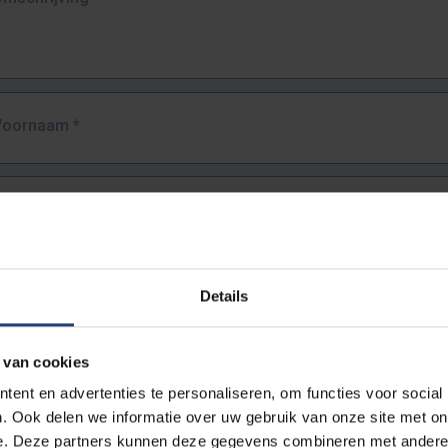
Voornaam
*
Familienaam
*
E-mailadres
*
Details
URL
*
 van cookies
ent en advertenties te personaliseren, om functies voor social
. Ook delen we informatie over uw gebruik van onze site met on
lledige URL van de pagina waar je de fout zag.
e. Deze partners kunnen deze gegevens combineren met andere i
ttps://www.vub.be/nl/studeren-aan-de-vub/alle-opleidingen