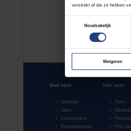
verstrekt of die ze hebben v
Toestemmingsselectie
Noodzakelijk
Weigeren
Snel naar
Info voor
Webmail
Pers
Jobs
Student
Lesroosters
Person
Bereikbaarheid
PhD-st