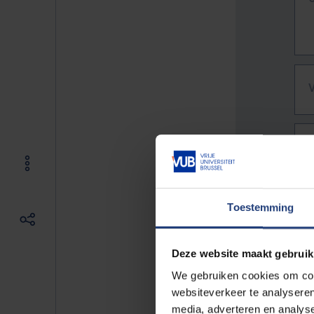
Toestemming
Deze website maakt gebruik
We gebruiken cookies om cont
websiteverkeer te analyseren
De vo
media, adverteren en analys
Bv. h