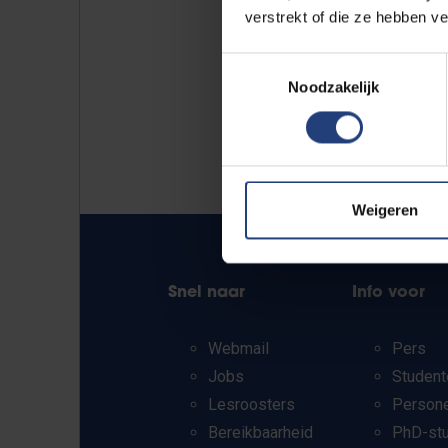
verstrekt of die ze hebben v
Toestemmingsselectie
Noodzakelijk
Weigeren
Snel naar
Info voor
Webmail
Pers
Jobs
Student
Lesroosters
Person
Bereikbaarheid
PhD-st