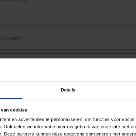
Voornaam
*
Familienaam
*
E-mailadres
*
Details
URL
*
 van cookies
ent en advertenties te personaliseren, om functies voor social
. Ook delen we informatie over uw gebruik van onze site met on
lledige URL van de pagina waar je de fout zag.
e. Deze partners kunnen deze gegevens combineren met andere i
ttps://www.vub.be/nl/studeren-aan-de-vub/alle-opleidingen