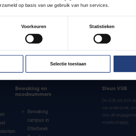
erzameld op basis van uw gebruik van hun services.
Voorkeuren
Statistieken
Selectie toestaan
Bewaking en
Steun VUB
noodnummers
De VUB zet zich a
via onderzoek, on
Bewaking
en
ons dit engagemen
campus in
eel
maatschappij.
Etterbeek
udenten