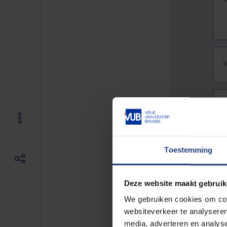
Toestemming
Deze website maakt gebruik
We gebruiken cookies om cont
websiteverkeer te analyseren
De vo
media, adverteren en analys
Bv. h