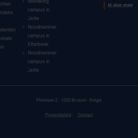
Bewaking
chten
Ik doe mee
campus in
ndaire
Jette
Noodnummer
udenten
campus in
ionale
Etterbeek
en
Noodnummer
campus in
Jette
Pleinlaan 2 - 1050 Brussel - België
Privacybeleid
Contact