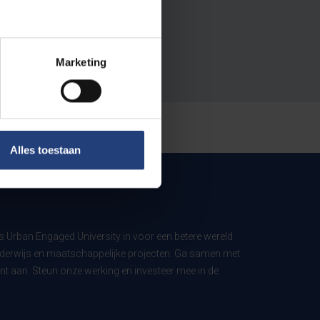
Marketing
Alles toestaan
ls Urban Engaged University in voor een betere wereld
derwijs en maatschappelijke projecten. Ga samen met
t aan. Steun onze werking en investeer mee in de