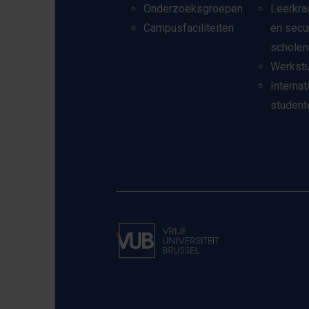
Onderzoeksgroepen
Leerkra
Campusfaciliteiten
en secu
scholen
Werkst
Internat
student