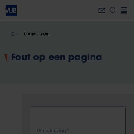
Overslaan
en
naar
de
inhoud
Kruimelpad
Fout op een pagina
gaan
Fout op een pagina
Omschrijving
*