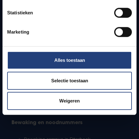
Lesroosters
Statistieken
Bereikbaarheid
Onderzoeksgroepen
Campusfaciliteiten
Marketing
Info voor
Alles toestaan
Pers
Studenten
Personeel
Selectie toestaan
PhD-studenten
Leerkrachten en secundaire scholen
Werkstudenten
Weigeren
Internationale studenten
Bewaking en noodnummers