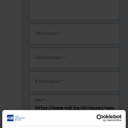
Voornaam
*
Familienaam
*
E-mailadres
*
URL
*
De volledige URL van de pagina waar je de fout zag.
Bv. https://www.vub.be/nl/studeren-aan-de-vub/alle-