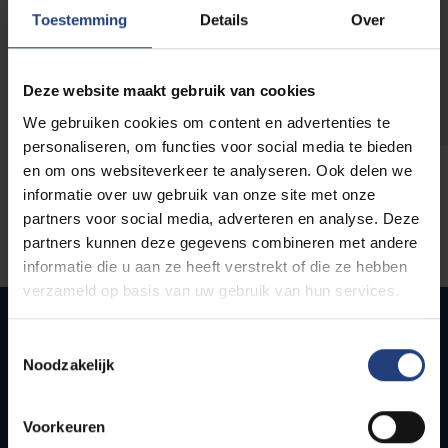
opleidingen
Toestemming
Details
Over
Deze website maakt gebruik van cookies
We gebruiken cookies om content en advertenties te
personaliseren, om functies voor social media te bieden
en om ons websiteverkeer te analyseren. Ook delen we
informatie over uw gebruik van onze site met onze
partners voor social media, adverteren en analyse. Deze
partners kunnen deze gegevens combineren met andere
informatie die u aan ze heeft verstrekt of die ze hebben
verzameld op basis van uw gebruik van hun services.
Toestemmingsselectie
Noodzakelijk
Snel naar
Webmail
Voorkeuren
Jobs