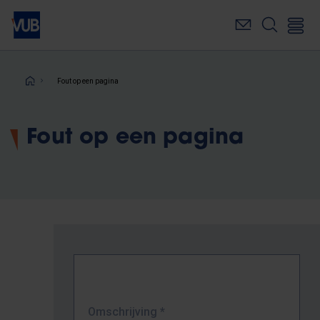
Overslaan
en
naar
de
inhoud
Kruimelpad
Fout op een pagina
gaan
Fout op een pagina
Omschrijving
*