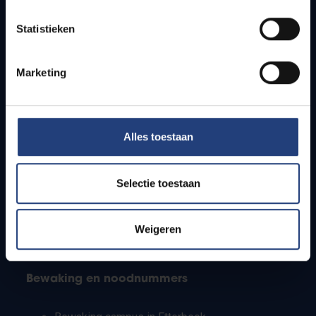
Lesroosters
Statistieken
Bereikbaarheid
Onderzoeksgroepen
Campusfaciliteiten
Marketing
Info voor
Alles toestaan
Pers
Studenten
Personeel
Selectie toestaan
PhD-studenten
Leerkrachten en secundaire scholen
Werkstudenten
Weigeren
Internationale studenten
Bewaking en noodnummers