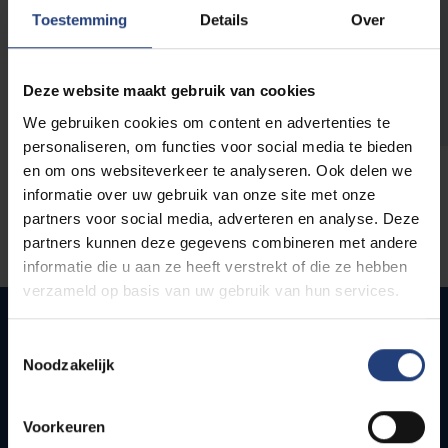
opleidingen
Toestemming
Details
Over
Deze website maakt gebruik van cookies
We gebruiken cookies om content en advertenties te
personaliseren, om functies voor social media te bieden
en om ons websiteverkeer te analyseren. Ook delen we
informatie over uw gebruik van onze site met onze
partners voor social media, adverteren en analyse. Deze
partners kunnen deze gegevens combineren met andere
informatie die u aan ze heeft verstrekt of die ze hebben
verzameld op basis van uw gebruik van hun services.
Toestemmingsselectie
Noodzakelijk
Snel naar
Webmail
Voorkeuren
Jobs