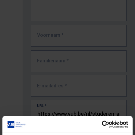
Voornaam
*
Familienaam
*
E-mailadres
*
URL
*
De volledige URL van de pagina waar je de fout zag.
Bv. https://www.vub.be/nl/studeren-aan-de-vub/alle-