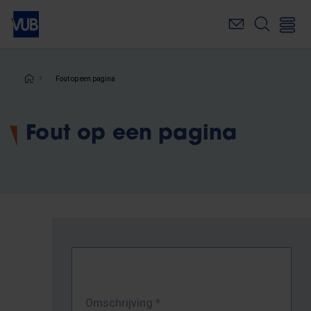
Overslaan
en
naar
de
inhoud
Kruimelpad
Fout op een pagina
gaan
Fout op een pagina
Omschrijving
*