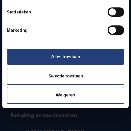
Lesroosters
Statistieken
Bereikbaarheid
Onderzoeksgroepen
Campusfaciliteiten
Marketing
Info voor
Alles toestaan
Pers
Studenten
Personeel
Selectie toestaan
PhD-studenten
Leerkrachten en secundaire scholen
Werkstudenten
Weigeren
Internationale studenten
Bewaking en noodnummers