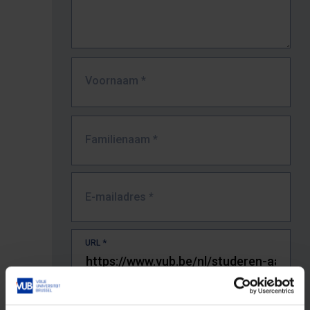
Voornaam
*
Familienaam
*
E-mailadres
*
URL
*
De volledige URL van de pagina waar je de fout zag.
Bv. https://www.vub.be/nl/studeren-aan-de-vub/alle-