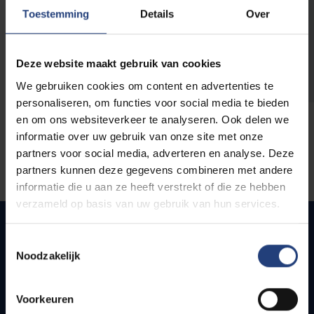
opleidingen
Toestemming
Details
Over
Deze website maakt gebruik van cookies
We gebruiken cookies om content en advertenties te
personaliseren, om functies voor social media te bieden
en om ons websiteverkeer te analyseren. Ook delen we
informatie over uw gebruik van onze site met onze
partners voor social media, adverteren en analyse. Deze
partners kunnen deze gegevens combineren met andere
informatie die u aan ze heeft verstrekt of die ze hebben
verzameld op basis van uw gebruik van hun services.
Toestemmingsselectie
Noodzakelijk
Snel naar
Webmail
Voorkeuren
Jobs