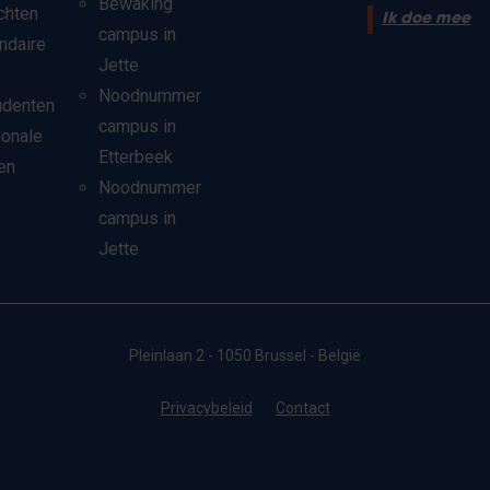
Bewaking
chten
Ik doe mee
campus in
ndaire
Jette
Noodnummer
udenten
campus in
ionale
Etterbeek
en
Noodnummer
campus in
Jette
Pleinlaan 2 - 1050 Brussel - België
Privacybeleid
Contact