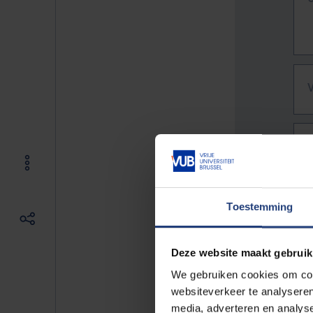
Toestemming
Deze website maakt gebruik
We gebruiken cookies om cont
websiteverkeer te analyseren
De vo
media, adverteren en analys
Bv. h