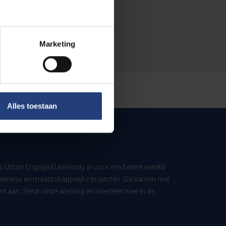
Marketing
Alles toestaan
ls Urban Engaged University in voor een betere wereld
derwijs en maatschappelijke projecten. Ga samen met
t aan. Steun onze werking en investeer mee in de