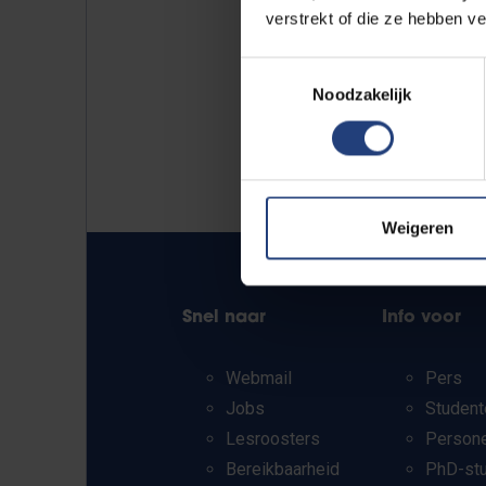
verstrekt of die ze hebben v
Toestemmingsselectie
Noodzakelijk
Weigeren
Snel naar
Info voor
Webmail
Pers
Jobs
Student
Lesroosters
Person
Bereikbaarheid
PhD-st