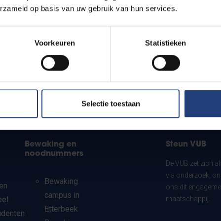
erzameld op basis van uw gebruik van hun services.
Voorkeuren
Statistieken
Selectie toestaan
Bewaking en
Steun VUB
noodnummers
De VUB zet zich a
via onderzoek, on
Bewaking
en
ons dit engagemen
campus in
eel
maatschappij.
Etterbeek
udenten