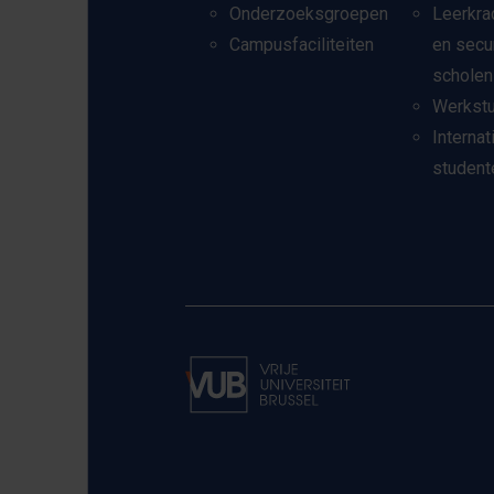
Onderzoeksgroepen
Leerkra
Campusfaciliteiten
en secu
scholen
Werkst
Internat
student