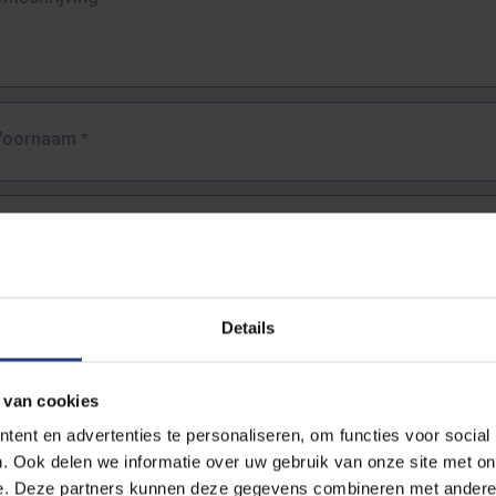
Voornaam
*
Familienaam
*
E-mailadres
*
Details
URL
*
 van cookies
ent en advertenties te personaliseren, om functies voor social
. Ook delen we informatie over uw gebruik van onze site met on
lledige URL van de pagina waar je de fout zag.
e. Deze partners kunnen deze gegevens combineren met andere i
ttps://www.vub.be/nl/studeren-aan-de-vub/alle-opleidingen