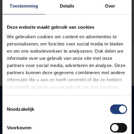
opleidingen
Toestemming
Details
Over
Deze website maakt gebruik van cookies
We gebruiken cookies om content en advertenties te
personaliseren, om functies voor social media te bieden
en om ons websiteverkeer te analyseren. Ook delen we
informatie over uw gebruik van onze site met onze
partners voor social media, adverteren en analyse. Deze
partners kunnen deze gegevens combineren met andere
informatie die u aan ze heeft verstrekt of die ze hebben
verzameld op basis van uw gebruik van hun services.
Toestemmingsselectie
Noodzakelijk
Snel naar
Webmail
Voorkeuren
Jobs