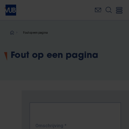
Overslaan
en
naar
de
inhoud
Kruimelpad
Fout op een pagina
gaan
Fout op een pagina
Omschrijving
*