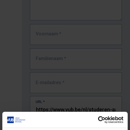
Voornaam
*
Familienaam
*
E-mailadres
*
URL
*
De volledige URL van de pagina waar je de fout zag.
Bv. https://www.vub.be/nl/studeren-aan-de-vub/alle-