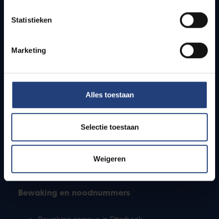
Lesroosters
Statistieken
Bereikbaarheid
Onderzoeksgroepen
Campusfaciliteiten
Marketing
Info voor
Alles toestaan
Pers
Studenten
Personeel
Selectie toestaan
PhD-studenten
Leerkrachten en secundaire scholen
Werkstudenten
Weigeren
Internationale studenten
Bewaking en noodnummers