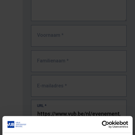
Voornaam
*
Familienaam
*
E-mailadres
*
URL
*
De volledige URL van de pagina waar je de fout zag.
Bv. https://www.vub.be/nl/studeren-aan-de-vub/alle-