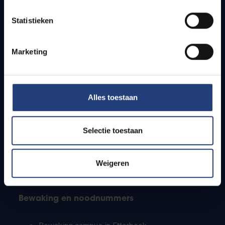
Lesroosters
Statistieken
Bereikbaarheid
Onderzoeksgroepen
Campusfaciliteiten
Marketing
Info voor
Alles toestaan
Pers
Studenten
Personeel
Selectie toestaan
PhD-studenten
Leerkrachten en secundaire scholen
Werkstudenten
Weigeren
Internationale studenten
Bewaking en noodnummers