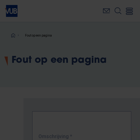
Overslaan
en
naar
de
inhoud
Kruimelpad
Fout op een pagina
gaan
Fout op een pagina
Omschrijving
*