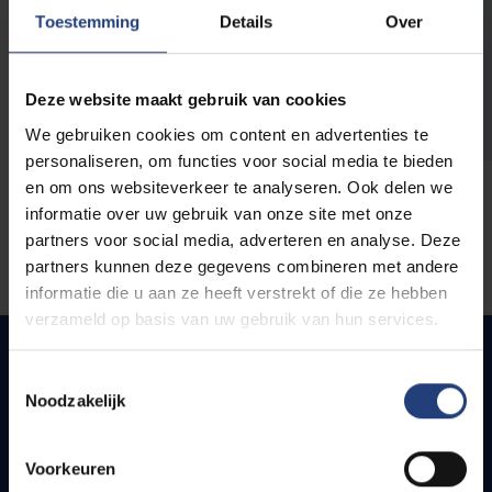
opleidingen
Toestemming
Details
Over
Deze website maakt gebruik van cookies
We gebruiken cookies om content en advertenties te
personaliseren, om functies voor social media te bieden
en om ons websiteverkeer te analyseren. Ook delen we
informatie over uw gebruik van onze site met onze
partners voor social media, adverteren en analyse. Deze
partners kunnen deze gegevens combineren met andere
informatie die u aan ze heeft verstrekt of die ze hebben
verzameld op basis van uw gebruik van hun services.
Toestemmingsselectie
Noodzakelijk
Snel naar
Webmail
Voorkeuren
Jobs