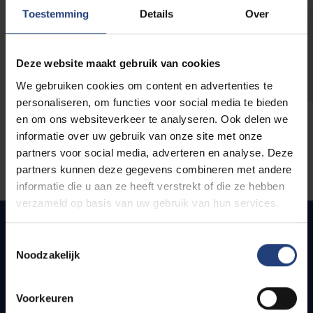
opleidingen
Toestemming
Details
Over
Deze website maakt gebruik van cookies
We gebruiken cookies om content en advertenties te
personaliseren, om functies voor social media te bieden
en om ons websiteverkeer te analyseren. Ook delen we
informatie over uw gebruik van onze site met onze
partners voor social media, adverteren en analyse. Deze
partners kunnen deze gegevens combineren met andere
informatie die u aan ze heeft verstrekt of die ze hebben
verzameld op basis van uw gebruik van hun services.
Toestemmingsselectie
Noodzakelijk
Snel naar
Webmail
Voorkeuren
Jobs