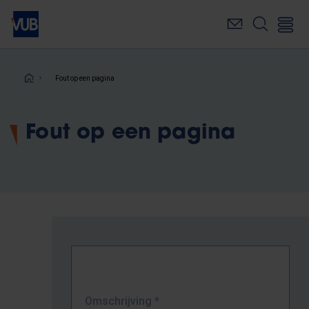
Overslaan
en
naar
de
inhoud
Kruimelpad
Fout op een pagina
gaan
Fout op een pagina
Omschrijving
*