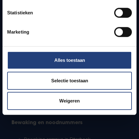
Lesroosters
Statistieken
Bereikbaarheid
Onderzoeksgroepen
Campusfaciliteiten
Marketing
Info voor
Alles toestaan
Pers
Studenten
Personeel
Selectie toestaan
PhD-studenten
Leerkrachten en secundaire scholen
Werkstudenten
Weigeren
Internationale studenten
Bewaking en noodnummers