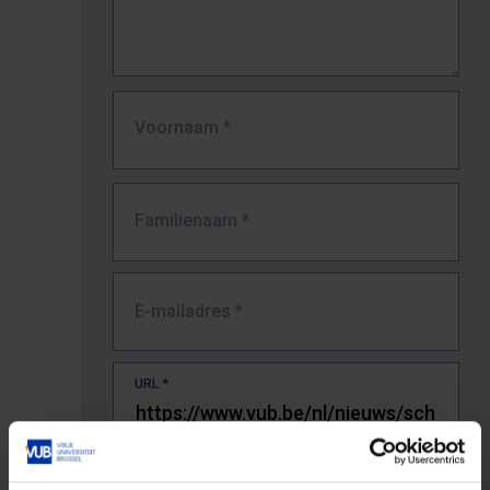
Voornaam
*
Familienaam
*
E-mailadres
*
URL
*
De volledige URL van de pagina waar je de fout zag.
Bv. https://www.vub.be/nl/studeren-aan-de-vub/alle-