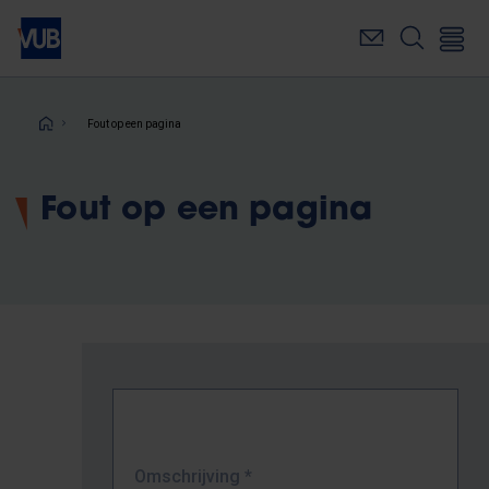
Overslaan
en
naar
de
inhoud
Kruimelpad
Fout op een pagina
gaan
Fout op een pagina
Omschrijving
*