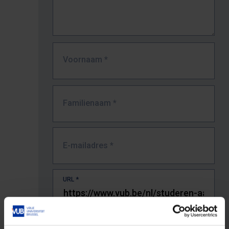
Voornaam
*
Familienaam
*
E-mailadres
*
URL
*
De volledige URL van de pagina waar je de fout zag.
Bv. https://www.vub.be/nl/studeren-aan-de-vub/alle-