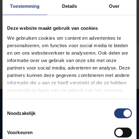
opleidingen
Toestemming
Details
Over
Deze website maakt gebruik van cookies
We gebruiken cookies om content en advertenties te
personaliseren, om functies voor social media te bieden
en om ons websiteverkeer te analyseren. Ook delen we
informatie over uw gebruik van onze site met onze
partners voor social media, adverteren en analyse. Deze
partners kunnen deze gegevens combineren met andere
informatie die u aan ze heeft verstrekt of die ze hebben
verzameld op basis van uw gebruik van hun services.
Toestemmingsselectie
Noodzakelijk
Snel naar
Webmail
Voorkeuren
Jobs