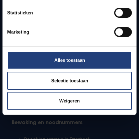
Lesroosters
Statistieken
Bereikbaarheid
Onderzoeksgroepen
Campusfaciliteiten
Marketing
Info voor
Alles toestaan
Pers
Studenten
Personeel
Selectie toestaan
PhD-studenten
Leerkrachten en secundaire scholen
Werkstudenten
Weigeren
Internationale studenten
Bewaking en noodnummers