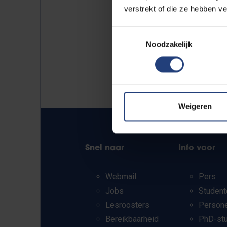
verstrekt of die ze hebben v
Toestemmingsselectie
Noodzakelijk
Weigeren
Snel naar
Info voor
Webmail
Pers
Jobs
Student
Lesroosters
Person
Bereikbaarheid
PhD-st