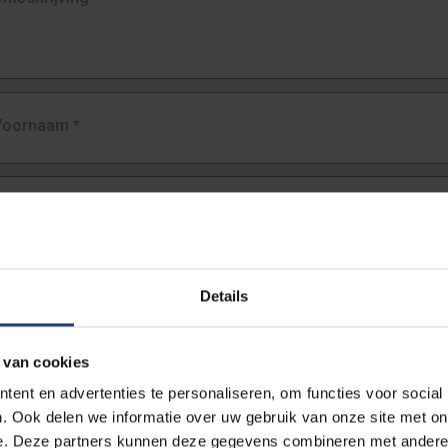
Voornaam
*
Familienaam
*
E-mailadres
*
Details
URL
*
 van cookies
ent en advertenties te personaliseren, om functies voor social
. Ook delen we informatie over uw gebruik van onze site met on
lledige URL van de pagina waar je de fout zag.
e. Deze partners kunnen deze gegevens combineren met andere i
ttps://www.vub.be/nl/studeren-aan-de-vub/alle-opleidingen