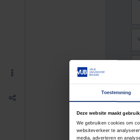
Toestemming
Deze website maakt gebruik
We gebruiken cookies om cont
websiteverkeer te analyseren
De vo
media, adverteren en analys
Bv. h