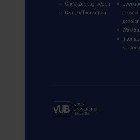
Onderzoeksgroepen
Leerkra
Campusfaciliteiten
en secu
scholen
Werkst
Internat
student