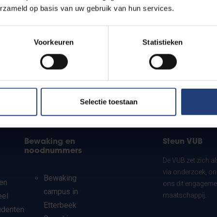
erzameld op basis van uw gebruik van hun services.
Voorkeuren
Statistieken
Selectie toestaan
Bewaking en
Steun VUB
noodnummers
De VUB zet zich a
via onderzoek, on
Bewaking
en
ons dit engagemen
campus in
eel
maatschappij.
Etterbeek
udenten