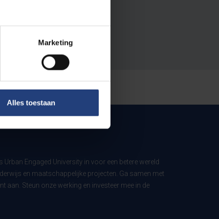
Marketing
Alles toestaan
ls Urban Engaged University in voor een betere wereld
derwijs en maatschappelijke projecten. Ga samen met
t aan. Steun onze werking en investeer mee in de