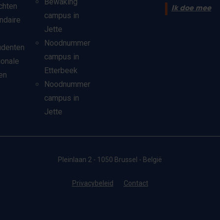
Bewaking
chten
Ik doe mee
campus in
ndaire
Jette
Noodnummer
udenten
campus in
ionale
Etterbeek
en
Noodnummer
campus in
Jette
Pleinlaan 2 - 1050 Brussel - België
Privacybeleid
Contact