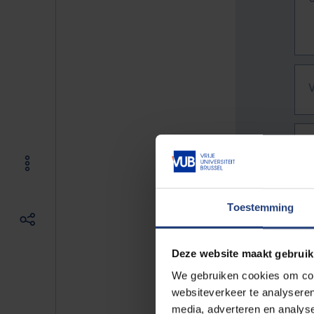
Toestemming
Deze website maakt gebruik
We gebruiken cookies om cont
websiteverkeer te analyseren
De vo
media, adverteren en analys
Bv. h