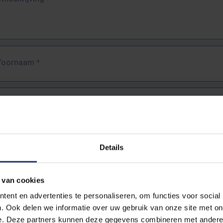
Voornaam
*
Familienaam
*
E-mailadres
*
Details
URL
*
 van cookies
ent en advertenties te personaliseren, om functies voor social
. Ook delen we informatie over uw gebruik van onze site met on
lledige URL van de pagina waar je de fout zag.
e. Deze partners kunnen deze gegevens combineren met andere i
ttps://www.vub.be/nl/studeren-aan-de-vub/alle-opleidingen