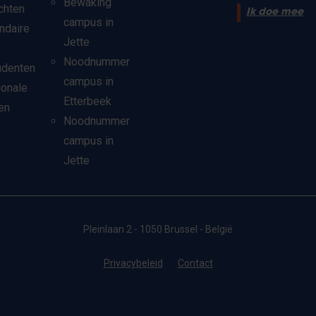
Bewaking
chten
Ik doe mee
campus in
ndaire
Jette
Noodnummer
udenten
campus in
ionale
Etterbeek
en
Noodnummer
campus in
Jette
Pleinlaan 2 - 1050 Brussel - België
Privacybeleid
Contact