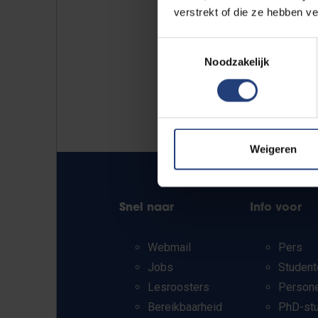
verstrekt of die ze hebben v
Toestemmingsselectie
Noodzakelijk
Weigeren
Snel naar
Info voor
Webmail
Pers
Jobs
Student
Lesroosters
Person
Bereikbaarheid
PhD-st