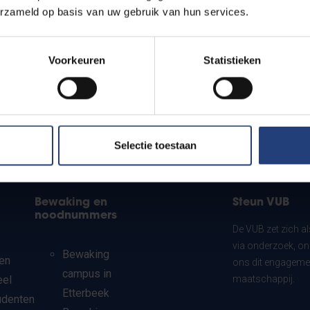
erzameld op basis van uw gebruik van hun services.
Voorkeuren
Statistieken
Selectie toestaan
Bewaking en
Steun VUB
noodnummers
De VUB zet zich a
via onderzoek, on
Bewaking
en
ons dit engagemen
campus in
eel
maatschappij.
Etterbeek
udenten