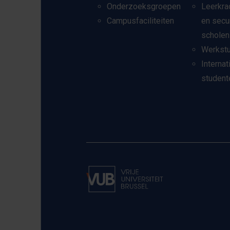
Onderzoeksgroepen
Leerkra
Campusfaciliteiten
en secu
scholen
Werkst
Internat
student