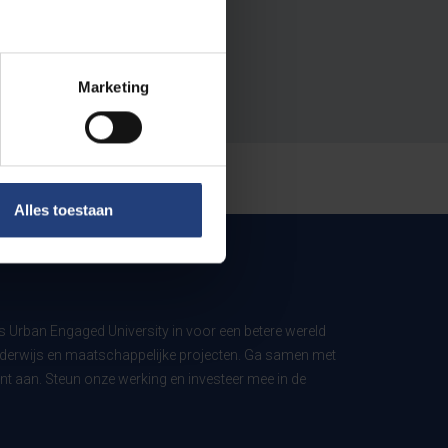
Marketing
Alles toestaan
ls Urban Engaged University in voor een betere wereld
derwijs en maatschappelijke projecten. Ga samen met
t aan. Steun onze werking en investeer mee in de