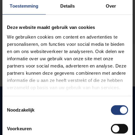
opleidingen
Toestemming
Details
Over
Deze website maakt gebruik van cookies
We gebruiken cookies om content en advertenties te
personaliseren, om functies voor social media te bieden
en om ons websiteverkeer te analyseren. Ook delen we
informatie over uw gebruik van onze site met onze
partners voor social media, adverteren en analyse. Deze
partners kunnen deze gegevens combineren met andere
informatie die u aan ze heeft verstrekt of die ze hebben
verzameld op basis van uw gebruik van hun services.
Toestemmingsselectie
Noodzakelijk
Snel naar
Webmail
Voorkeuren
Jobs