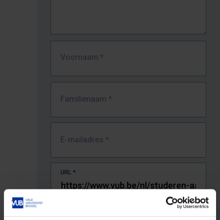
Voornaam
*
Familienaam
*
E-mailadres
*
URL
*
De volledige URL van de pagina waar je de fout zag.
Bv. https://www.vub.be/nl/studeren-aan-de-vub/alle-