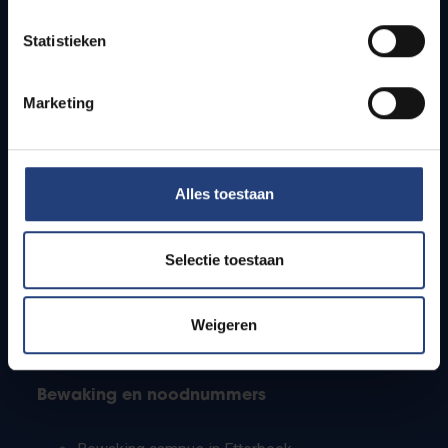
Lesroosters
Statistieken
Bereikbaarheid
Onderzoeksgroepen
Campusfaciliteiten
Marketing
Info voor
Alles toestaan
Pers
Studenten
Personeel
Selectie toestaan
PhD-studenten
Leerkrachten en secundaire scholen
Werkstudenten
Weigeren
Internationale studenten
Bewaking en noodnummers