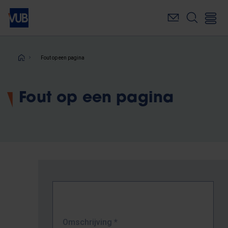
Overslaan
en
naar
de
inhoud
Kruimelpad
Fout op een pagina
gaan
Fout op een pagina
Omschrijving
*