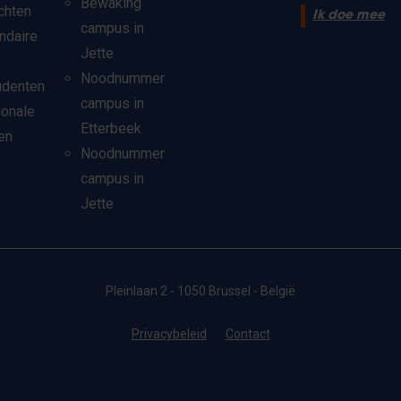
Bewaking
chten
Ik doe mee
campus in
ndaire
Jette
Noodnummer
udenten
campus in
ionale
Etterbeek
en
Noodnummer
campus in
Jette
Pleinlaan 2 - 1050 Brussel - België
Privacybeleid
Contact