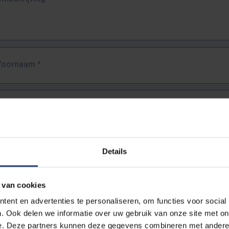
Voornaam
*
Familienaam
*
E-mailadres
*
Details
URL
*
 van cookies
ent en advertenties te personaliseren, om functies voor social
. Ook delen we informatie over uw gebruik van onze site met on
lledige URL van de pagina waar je de fout zag.
e. Deze partners kunnen deze gegevens combineren met andere i
ttps://www.vub.be/nl/studeren-aan-de-vub/alle-opleidingen