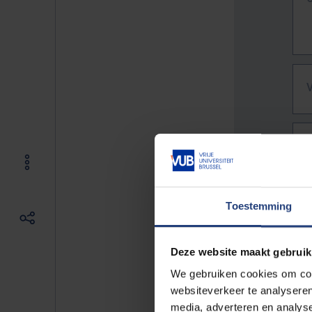
Toestemming
Deze website maakt gebruik
We gebruiken cookies om cont
websiteverkeer te analyseren
De vo
media, adverteren en analys
Bv. h