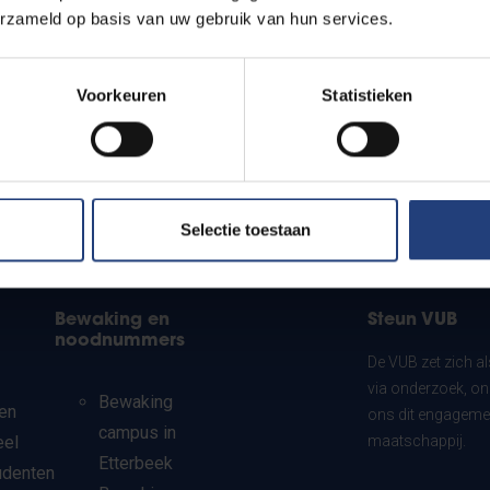
erzameld op basis van uw gebruik van hun services.
Voorkeuren
Statistieken
Selectie toestaan
Bewaking en
Steun VUB
noodnummers
De VUB zet zich a
via onderzoek, on
Bewaking
en
ons dit engagemen
campus in
eel
maatschappij.
Etterbeek
udenten