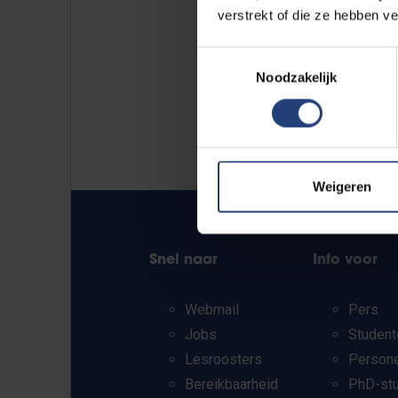
verstrekt of die ze hebben v
Toestemmingsselectie
Noodzakelijk
Weigeren
Snel naar
Info voor
Webmail
Pers
Jobs
Student
Lesroosters
Person
Bereikbaarheid
PhD-st