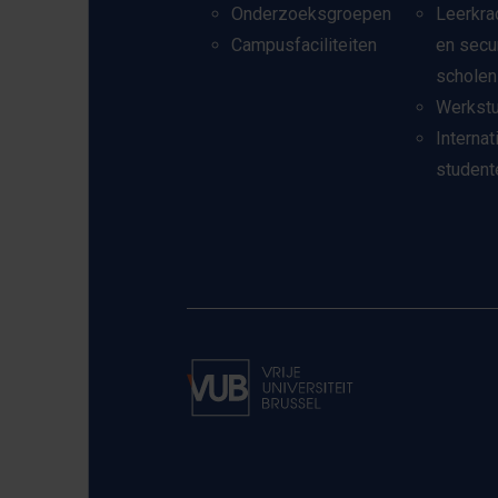
Onderzoeksgroepen
Leerkra
Campusfaciliteiten
en secu
scholen
Werkst
Internat
student