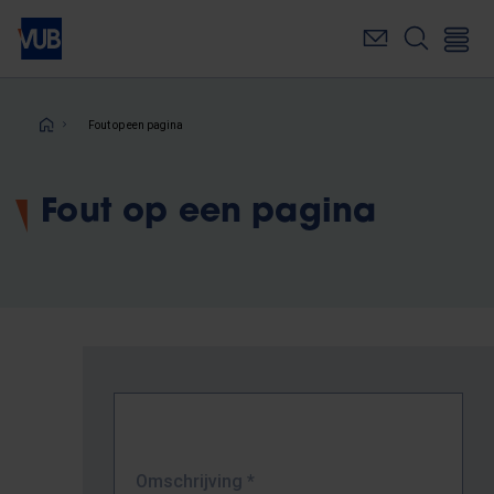
Overslaan
en
naar
de
inhoud
Kruimelpad
Fout op een pagina
gaan
Fout op een pagina
Omschrijving
*