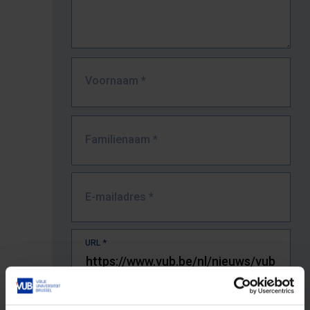
Voornaam
*
Familienaam
*
E-mailadres
*
URL
*
De volledige URL van de pagina waar je de fout zag.
Bv. https://www.vub.be/nl/studeren-aan-de-vub/alle-