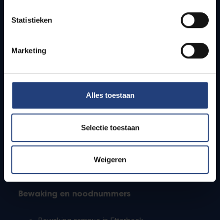
Lesroosters
Statistieken
Bereikbaarheid
Onderzoeksgroepen
Campusfaciliteiten
Marketing
Info voor
Alles toestaan
Pers
Studenten
Personeel
Selectie toestaan
PhD-studenten
Leerkrachten en secundaire scholen
Werkstudenten
Weigeren
Internationale studenten
Bewaking en noodnummers