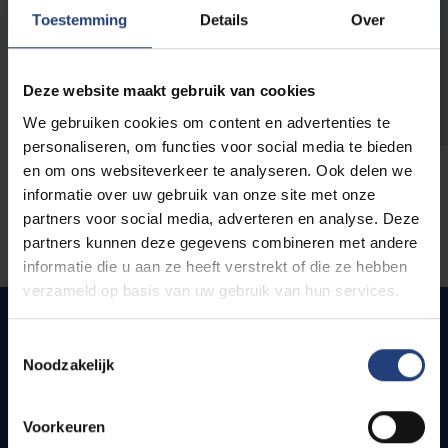
opleidingen
Toestemming
Details
Over
Deze website maakt gebruik van cookies
We gebruiken cookies om content en advertenties te
personaliseren, om functies voor social media te bieden
en om ons websiteverkeer te analyseren. Ook delen we
informatie over uw gebruik van onze site met onze
partners voor social media, adverteren en analyse. Deze
partners kunnen deze gegevens combineren met andere
informatie die u aan ze heeft verstrekt of die ze hebben
verzameld op basis van uw gebruik van hun services.
Toestemmingsselectie
Noodzakelijk
Snel naar
Webmail
Voorkeuren
Jobs