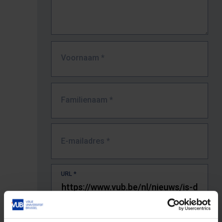
Voornaam
*
Familienaam
*
E-mailadres
*
URL
*
De volledige URL van de pagina waar je de fout zag.
Bv. https://www.vub.be/nl/studeren-aan-de-vub/alle-