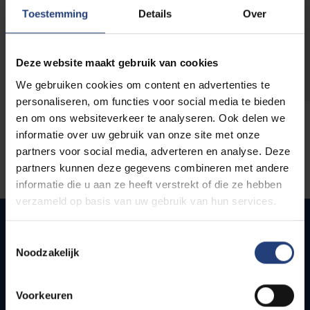
opleidingen
Toestemming
Details
Over
Deze website maakt gebruik van cookies
We gebruiken cookies om content en advertenties te
personaliseren, om functies voor social media te bieden
en om ons websiteverkeer te analyseren. Ook delen we
informatie over uw gebruik van onze site met onze
partners voor social media, adverteren en analyse. Deze
partners kunnen deze gegevens combineren met andere
informatie die u aan ze heeft verstrekt of die ze hebben
verzameld op basis van uw gebruik van hun services.
Toestemmingsselectie
Noodzakelijk
Snel naar
Webmail
Voorkeuren
Jobs