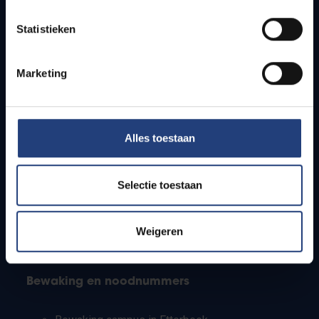
Lesroosters
Statistieken
Bereikbaarheid
Onderzoeksgroepen
Campusfaciliteiten
Marketing
Info voor
Alles toestaan
Pers
Studenten
Personeel
Selectie toestaan
PhD-studenten
Leerkrachten en secundaire scholen
Werkstudenten
Weigeren
Internationale studenten
Bewaking en noodnummers