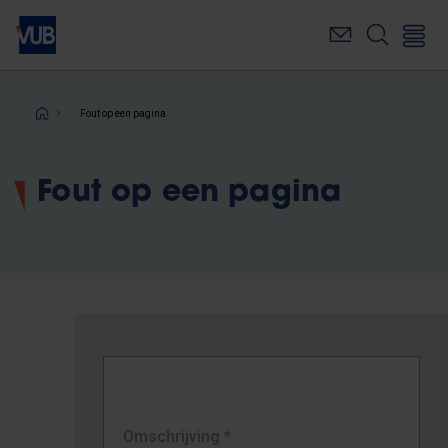
Overslaan
en
naar
de
inhoud
Kruimelpad
Fout op een pagina
gaan
Fout op een pagina
Omschrijving
*