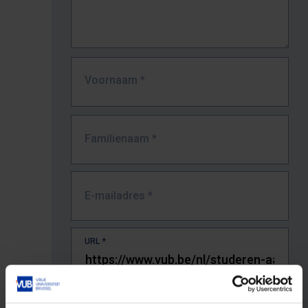
Voornaam
*
Familienaam
*
E-mailadres
*
URL
*
De volledige URL van de pagina waar je de fout zag.
Bv. https://www.vub.be/nl/studeren-aan-de-vub/alle-