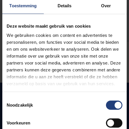
opleidingen
Toestemming
Details
Over
Deze website maakt gebruik van cookies
We gebruiken cookies om content en advertenties te
personaliseren, om functies voor social media te bieden
en om ons websiteverkeer te analyseren. Ook delen we
informatie over uw gebruik van onze site met onze
partners voor social media, adverteren en analyse. Deze
partners kunnen deze gegevens combineren met andere
informatie die u aan ze heeft verstrekt of die ze hebben
verzameld op basis van uw gebruik van hun services.
Toestemmingsselectie
Noodzakelijk
Snel naar
Webmail
Voorkeuren
Jobs