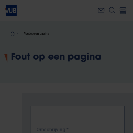
Overslaan
en
naar
de
inhoud
Kruimelpad
Fout op een pagina
gaan
Fout op een pagina
Omschrijving
*