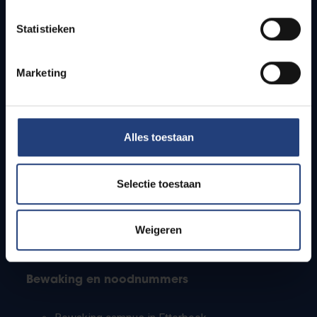
Lesroosters
Statistieken
Bereikbaarheid
Onderzoeksgroepen
Campusfaciliteiten
Marketing
Info voor
Alles toestaan
Pers
Studenten
Personeel
Selectie toestaan
PhD-studenten
Leerkrachten en secundaire scholen
Werkstudenten
Weigeren
Internationale studenten
Bewaking en noodnummers