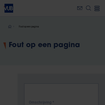
Overslaan
en
naar
de
inhoud
Kruimelpad
Fout op een pagina
gaan
Fout op een pagina
Omschrijving
*