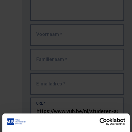
Voornaam
*
Familienaam
*
E-mailadres
*
URL
*
De volledige URL van de pagina waar je de fout zag.
Bv. https://www.vub.be/nl/studeren-aan-de-vub/alle-