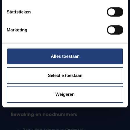
Lesroosters
Statistieken
Bereikbaarheid
Onderzoeksgroepen
Campusfaciliteiten
Marketing
Info voor
Alles toestaan
Pers
Studenten
Personeel
Selectie toestaan
PhD-studenten
Leerkrachten en secundaire scholen
Werkstudenten
Weigeren
Internationale studenten
Bewaking en noodnummers