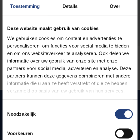
opleidingen
Toestemming
Details
Over
Deze website maakt gebruik van cookies
We gebruiken cookies om content en advertenties te
personaliseren, om functies voor social media te bieden
en om ons websiteverkeer te analyseren. Ook delen we
informatie over uw gebruik van onze site met onze
partners voor social media, adverteren en analyse. Deze
partners kunnen deze gegevens combineren met andere
informatie die u aan ze heeft verstrekt of die ze hebben
verzameld op basis van uw gebruik van hun services.
Toestemmingsselectie
Noodzakelijk
Snel naar
Webmail
Voorkeuren
Jobs