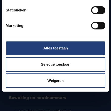
Lesroosters
Statistieken
Bereikbaarheid
Onderzoeksgroepen
Campusfaciliteiten
Marketing
Info voor
Alles toestaan
Pers
Studenten
Personeel
Selectie toestaan
PhD-studenten
Leerkrachten en secundaire scholen
Werkstudenten
Weigeren
Internationale studenten
Bewaking en noodnummers