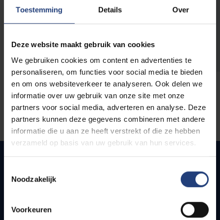
opleidingen
Toestemming
Details
Over
Deze website maakt gebruik van cookies
We gebruiken cookies om content en advertenties te
personaliseren, om functies voor social media te bieden
en om ons websiteverkeer te analyseren. Ook delen we
informatie over uw gebruik van onze site met onze
partners voor social media, adverteren en analyse. Deze
partners kunnen deze gegevens combineren met andere
informatie die u aan ze heeft verstrekt of die ze hebben
verzameld op basis van uw gebruik van hun services.
Toestemmingsselectie
Noodzakelijk
Snel naar
Webmail
Voorkeuren
Jobs