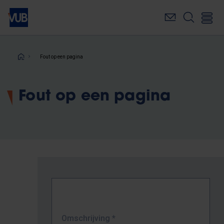
Overslaan
en
naar
de
inhoud
Kruimelpad
Fout op een pagina
gaan
Fout op een pagina
Omschrijving
*