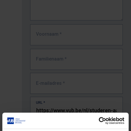
Voornaam
*
Familienaam
*
E-mailadres
*
URL
*
De volledige URL van de pagina waar je de fout zag.
Bv. https://www.vub.be/nl/studeren-aan-de-vub/alle-