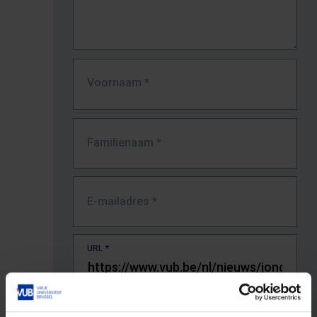
Voornaam
*
Familienaam
*
E-mailadres
*
URL
*
De volledige URL van de pagina waar je de fout zag.
Bv. https://www.vub.be/nl/studeren-aan-de-vub/alle-