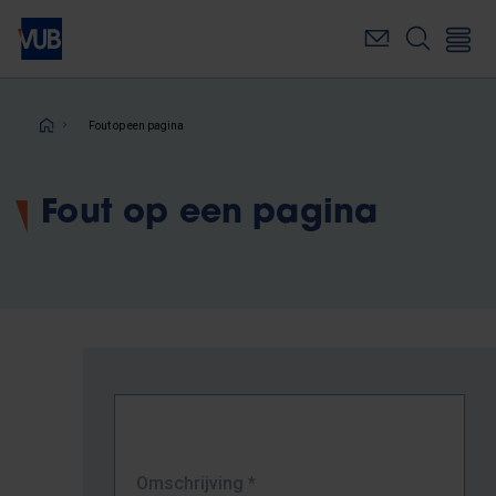
Overslaan
en
naar
de
inhoud
Kruimelpad
Fout op een pagina
gaan
Fout op een pagina
Omschrijving
*