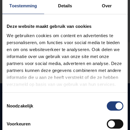
opleidingen
Toestemming
Details
Over
Deze website maakt gebruik van cookies
We gebruiken cookies om content en advertenties te
personaliseren, om functies voor social media te bieden
en om ons websiteverkeer te analyseren. Ook delen we
informatie over uw gebruik van onze site met onze
partners voor social media, adverteren en analyse. Deze
partners kunnen deze gegevens combineren met andere
informatie die u aan ze heeft verstrekt of die ze hebben
verzameld op basis van uw gebruik van hun services.
Toestemmingsselectie
Noodzakelijk
Snel naar
Webmail
Voorkeuren
Jobs