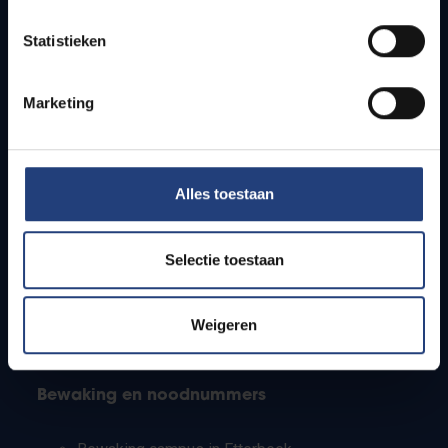
Lesroosters
Statistieken
Bereikbaarheid
Onderzoeksgroepen
Campusfaciliteiten
Marketing
Info voor
Alles toestaan
Pers
Studenten
Personeel
Selectie toestaan
PhD-studenten
Leerkrachten en secundaire scholen
Werkstudenten
Weigeren
Internationale studenten
Bewaking en noodnummers