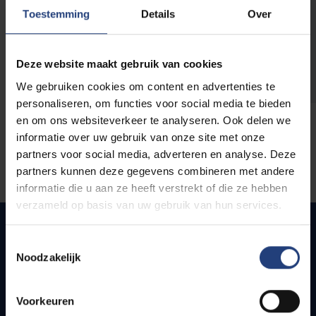
opleidingen
Toestemming
Details
Over
Deze website maakt gebruik van cookies
We gebruiken cookies om content en advertenties te
personaliseren, om functies voor social media te bieden
en om ons websiteverkeer te analyseren. Ook delen we
informatie over uw gebruik van onze site met onze
partners voor social media, adverteren en analyse. Deze
partners kunnen deze gegevens combineren met andere
informatie die u aan ze heeft verstrekt of die ze hebben
verzameld op basis van uw gebruik van hun services.
Toestemmingsselectie
Noodzakelijk
Snel naar
Webmail
Voorkeuren
Jobs