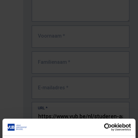
Voornaam
*
Familienaam
*
E-mailadres
*
URL
*
De volledige URL van de pagina waar je de fout zag.
Bv. https://www.vub.be/nl/studeren-aan-de-vub/alle-