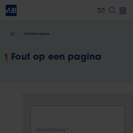
Overslaan
en
naar
de
inhoud
Kruimelpad
Fout op een pagina
gaan
Fout op een pagina
Omschrijving
*