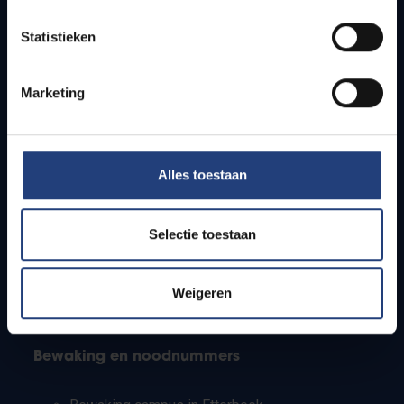
Lesroosters
Statistieken
Bereikbaarheid
Onderzoeksgroepen
Campusfaciliteiten
Marketing
Info voor
Alles toestaan
Pers
Studenten
Personeel
Selectie toestaan
PhD-studenten
Leerkrachten en secundaire scholen
Werkstudenten
Weigeren
Internationale studenten
Bewaking en noodnummers