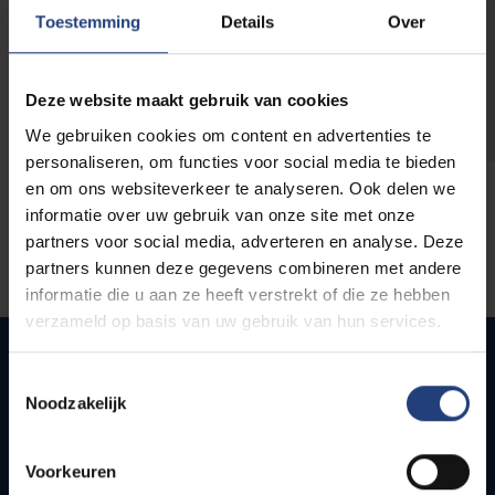
opleidingen
Toestemming
Details
Over
Deze website maakt gebruik van cookies
We gebruiken cookies om content en advertenties te
personaliseren, om functies voor social media te bieden
en om ons websiteverkeer te analyseren. Ook delen we
informatie over uw gebruik van onze site met onze
partners voor social media, adverteren en analyse. Deze
partners kunnen deze gegevens combineren met andere
informatie die u aan ze heeft verstrekt of die ze hebben
verzameld op basis van uw gebruik van hun services.
Toestemmingsselectie
Noodzakelijk
Snel naar
Webmail
Voorkeuren
Jobs