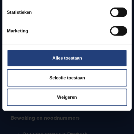
Lesroosters
Statistieken
Bereikbaarheid
Onderzoeksgroepen
Campusfaciliteiten
Marketing
Info voor
Alles toestaan
Pers
Studenten
Personeel
Selectie toestaan
PhD-studenten
Leerkrachten en secundaire scholen
Werkstudenten
Weigeren
Internationale studenten
Bewaking en noodnummers