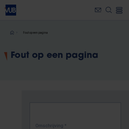
Overslaan
en
naar
de
inhoud
Kruimelpad
Fout op een pagina
gaan
Fout op een pagina
Omschrijving
*