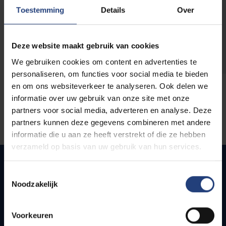
opleidingen
Toestemming
Details
Over
Deze website maakt gebruik van cookies
We gebruiken cookies om content en advertenties te
personaliseren, om functies voor social media te bieden
en om ons websiteverkeer te analyseren. Ook delen we
informatie over uw gebruik van onze site met onze
partners voor social media, adverteren en analyse. Deze
partners kunnen deze gegevens combineren met andere
informatie die u aan ze heeft verstrekt of die ze hebben
verzameld op basis van uw gebruik van hun services.
Toestemmingsselectie
Noodzakelijk
Snel naar
Webmail
Voorkeuren
Jobs