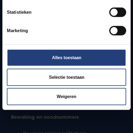
Lesroosters
Statistieken
Bereikbaarheid
Onderzoeksgroepen
Campusfaciliteiten
Marketing
Info voor
Alles toestaan
Pers
Studenten
Personeel
Selectie toestaan
PhD-studenten
Leerkrachten en secundaire scholen
Werkstudenten
Weigeren
Internationale studenten
Bewaking en noodnummers