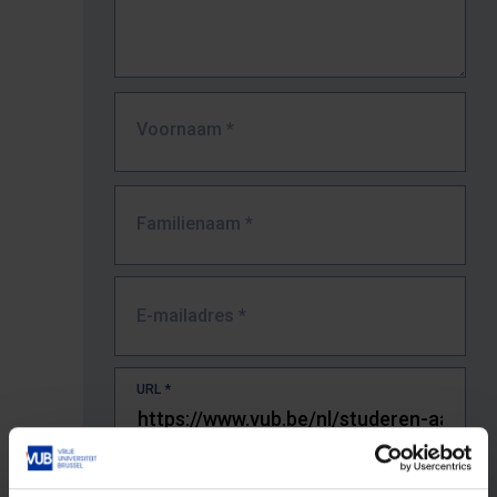
Voornaam
*
Familienaam
*
E-mailadres
*
URL
*
De volledige URL van de pagina waar je de fout zag.
Bv. https://www.vub.be/nl/studeren-aan-de-vub/alle-