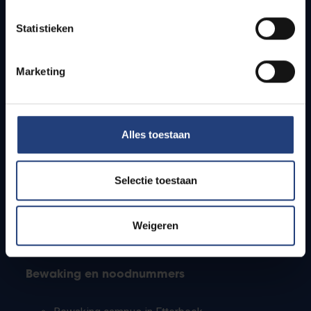
Lesroosters
Statistieken
Bereikbaarheid
Onderzoeksgroepen
Campusfaciliteiten
Marketing
Info voor
Alles toestaan
Pers
Studenten
Personeel
Selectie toestaan
PhD-studenten
Leerkrachten en secundaire scholen
Werkstudenten
Weigeren
Internationale studenten
Bewaking en noodnummers