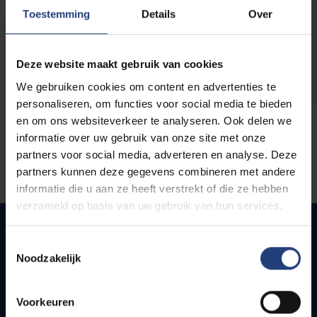
opleidingen
Toestemming
Details
Over
Deze website maakt gebruik van cookies
We gebruiken cookies om content en advertenties te
personaliseren, om functies voor social media te bieden
en om ons websiteverkeer te analyseren. Ook delen we
informatie over uw gebruik van onze site met onze
partners voor social media, adverteren en analyse. Deze
partners kunnen deze gegevens combineren met andere
informatie die u aan ze heeft verstrekt of die ze hebben
verzameld op basis van uw gebruik van hun services.
Toestemmingsselectie
Noodzakelijk
Snel naar
Webmail
Voorkeuren
Jobs