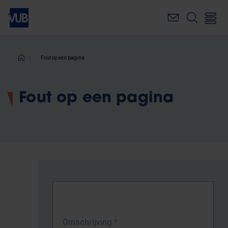
Overslaan
en
naar
de
inhoud
Kruimelpad
Fout op een pagina
gaan
Fout op een pagina
Omschrijving
*