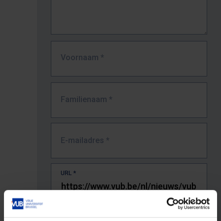
Voornaam
*
Familienaam
*
E-mailadres
*
URL
*
De volledige URL van de pagina waar je de fout zag.
Bv. https://www.vub.be/nl/studeren-aan-de-vub/alle-