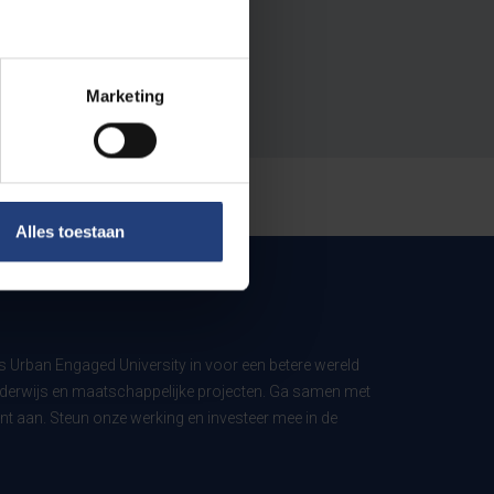
Marketing
Alles toestaan
ls Urban Engaged University in voor een betere wereld
derwijs en maatschappelijke projecten. Ga samen met
t aan. Steun onze werking en investeer mee in de