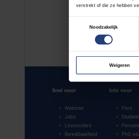
verstrekt of die ze hebben v
Toestemmingsselectie
Noodzakelijk
Weigeren
Snel naar
Info voor
Webmail
Pers
Jobs
Student
Lesroosters
Person
Bereikbaarheid
PhD-st