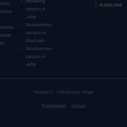
Bewaking
chten
Ik doe mee
campus in
ndaire
Jette
Noodnummer
udenten
campus in
ionale
Etterbeek
en
Noodnummer
campus in
Jette
Pleinlaan 2 - 1050 Brussel - België
Privacybeleid
Contact