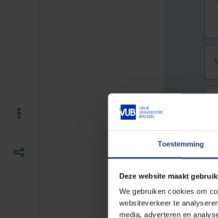
Toestemming
Deze website maakt gebruik
We gebruiken cookies om cont
websiteverkeer te analyseren
De vo
media, adverteren en analys
Bv. h