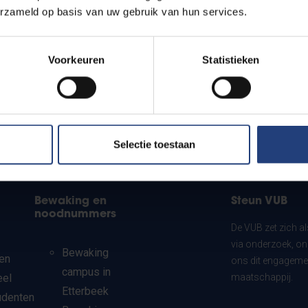
erzameld op basis van uw gebruik van hun services.
Voorkeuren
Statistieken
Selectie toestaan
Bewaking en
Steun VUB
noodnummers
De VUB zet zich a
via onderzoek, on
Bewaking
en
ons dit engagemen
campus in
eel
maatschappij.
Etterbeek
udenten