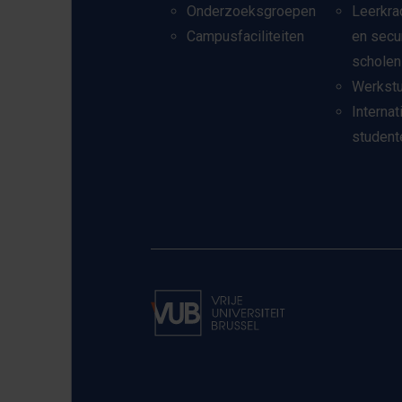
Onderzoeksgroepen
Leerkra
Campusfaciliteiten
en secu
scholen
Werkst
Internat
student