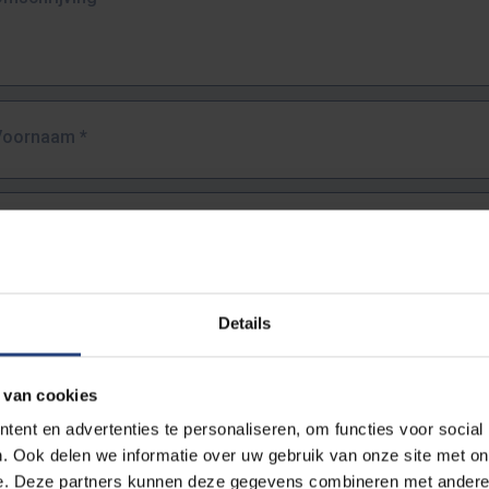
Voornaam
*
Familienaam
*
E-mailadres
*
Details
URL
*
 van cookies
ent en advertenties te personaliseren, om functies voor social
. Ook delen we informatie over uw gebruik van onze site met on
lledige URL van de pagina waar je de fout zag.
e. Deze partners kunnen deze gegevens combineren met andere i
ttps://www.vub.be/nl/studeren-aan-de-vub/alle-opleidingen