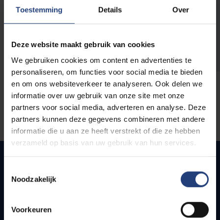
opleidingen
Toestemming
Details
Over
Deze website maakt gebruik van cookies
We gebruiken cookies om content en advertenties te
personaliseren, om functies voor social media te bieden
en om ons websiteverkeer te analyseren. Ook delen we
informatie over uw gebruik van onze site met onze
partners voor social media, adverteren en analyse. Deze
partners kunnen deze gegevens combineren met andere
informatie die u aan ze heeft verstrekt of die ze hebben
verzameld op basis van uw gebruik van hun services.
Toestemmingsselectie
Noodzakelijk
Snel naar
Webmail
Voorkeuren
Jobs