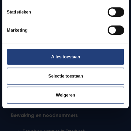
Lesroosters
Statistieken
Bereikbaarheid
Onderzoeksgroepen
Campusfaciliteiten
Marketing
Info voor
Alles toestaan
Pers
Studenten
Personeel
Selectie toestaan
PhD-studenten
Leerkrachten en secundaire scholen
Werkstudenten
Weigeren
Internationale studenten
Bewaking en noodnummers