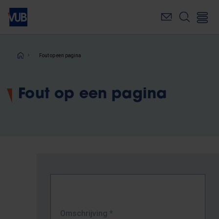
Overslaan
en
naar
de
inhoud
Kruimelpad
Fout op een pagina
gaan
Fout op een pagina
Omschrijving
*