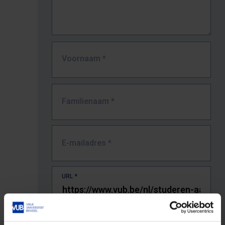
Voornaam
*
Familienaam
*
E-mailadres
*
URL
*
De volledige URL van de pagina waar je de fout zag.
Bv. https://www.vub.be/nl/studeren-aan-de-vub/alle-