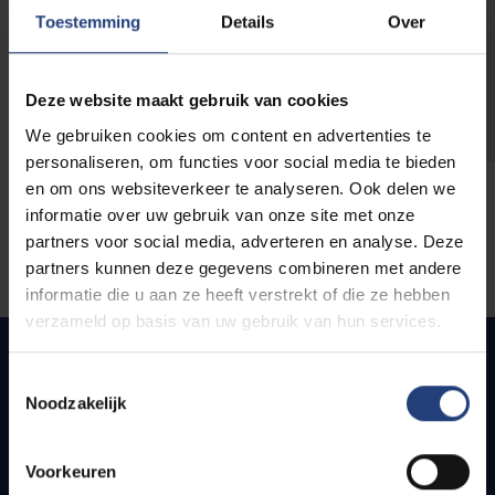
opleidingen
Toestemming
Details
Over
Deze website maakt gebruik van cookies
We gebruiken cookies om content en advertenties te
personaliseren, om functies voor social media te bieden
en om ons websiteverkeer te analyseren. Ook delen we
informatie over uw gebruik van onze site met onze
partners voor social media, adverteren en analyse. Deze
partners kunnen deze gegevens combineren met andere
informatie die u aan ze heeft verstrekt of die ze hebben
verzameld op basis van uw gebruik van hun services.
Toestemmingsselectie
Noodzakelijk
Snel naar
Webmail
Voorkeuren
Jobs