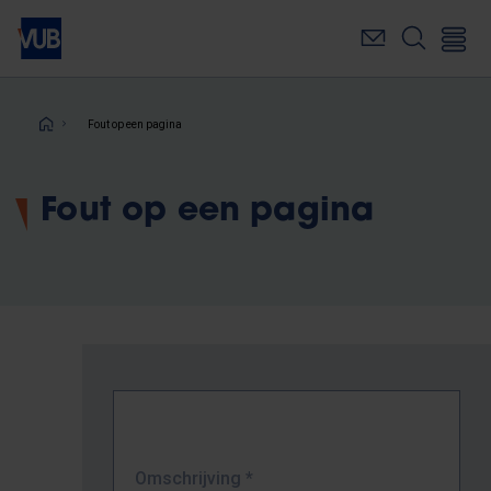
Overslaan
en
naar
de
inhoud
Kruimelpad
Fout op een pagina
gaan
Fout op een pagina
Omschrijving
*