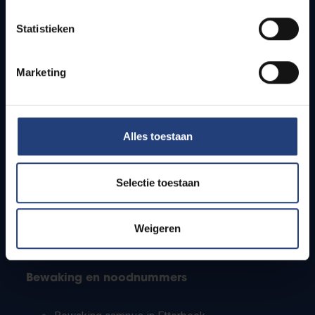
Lesroosters
Statistieken
Bereikbaarheid
Onderzoeksgroepen
Campusfaciliteiten
Marketing
Info voor
Alles toestaan
Pers
Studenten
Personeel
Selectie toestaan
PhD-studenten
Leerkrachten en secundaire scholen
Werkstudenten
Weigeren
Internationale studenten
Bewaking en noodnummers