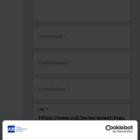
Voornaam
*
Familienaam
*
E-mailadres
*
URL
*
De volledige URL van de pagina waar je de fout zag.
Bv. https://www.vub.be/nl/studeren-aan-de-vub/alle-