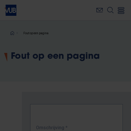
Overslaan
en
naar
de
inhoud
Kruimelpad
Fout op een pagina
gaan
Fout op een pagina
Omschrijving
*