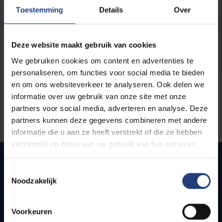
opleidingen
Toestemming
Details
Over
Deze website maakt gebruik van cookies
We gebruiken cookies om content en advertenties te
personaliseren, om functies voor social media te bieden
en om ons websiteverkeer te analyseren. Ook delen we
informatie over uw gebruik van onze site met onze
partners voor social media, adverteren en analyse. Deze
partners kunnen deze gegevens combineren met andere
informatie die u aan ze heeft verstrekt of die ze hebben
verzameld op basis van uw gebruik van hun services.
Toestemmingsselectie
Noodzakelijk
Snel naar
Webmail
Voorkeuren
Jobs