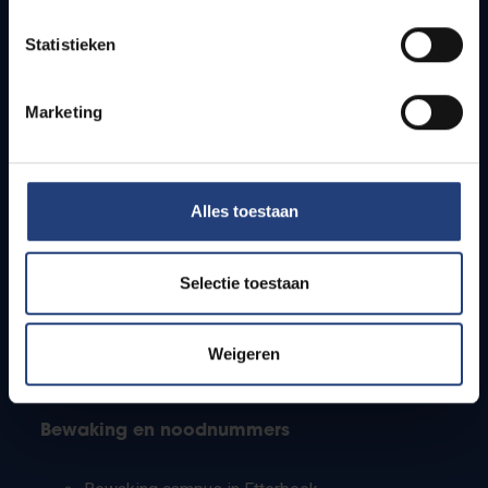
Lesroosters
Statistieken
Bereikbaarheid
Onderzoeksgroepen
Campusfaciliteiten
Marketing
Info voor
Alles toestaan
Pers
Studenten
Personeel
Selectie toestaan
PhD-studenten
Leerkrachten en secundaire scholen
Werkstudenten
Weigeren
Internationale studenten
Bewaking en noodnummers