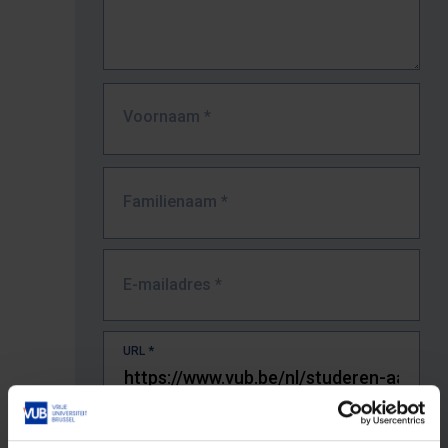
Voornaam
*
Familienaam
*
E-mailadres
*
URL
*
De volledige URL van de pagina waar je de fout zag.
Bv. https://www.vub.be/nl/studeren-aan-de-vub/alle-