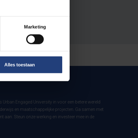
Marketing
Alles toestaan
ls Urban Engaged University in voor een betere wereld
derwijs en maatschappelijke projecten. Ga samen met
t aan. Steun onze werking en investeer mee in de