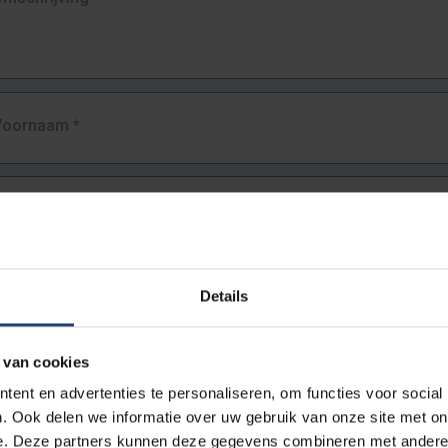
Voornaam
*
Familienaam
*
E-mailadres
*
Details
URL
*
 van cookies
ent en advertenties te personaliseren, om functies voor social
. Ook delen we informatie over uw gebruik van onze site met on
lledige URL van de pagina waar je de fout zag.
e. Deze partners kunnen deze gegevens combineren met andere i
ttps://www.vub.be/nl/studeren-aan-de-vub/alle-opleidingen