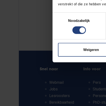
verstrekt of die ze hebben v
Toestemmingsselectie
Noodzakelijk
Weigeren
Snel naar
Info voor
Webmail
Pers
Jobs
Student
Lesroosters
Person
Bereikbaarheid
PhD-st