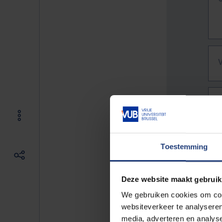
Toestemming
Deze website maakt gebruik
We gebruiken cookies om cont
websiteverkeer te analyseren
De vo
media, adverteren en analys
Bv. h