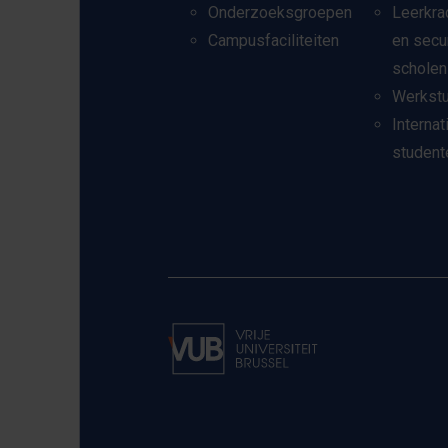
Onderzoeksgroepen
Leerkra
Campusfaciliteiten
en secu
scholen
Werkst
Internat
student