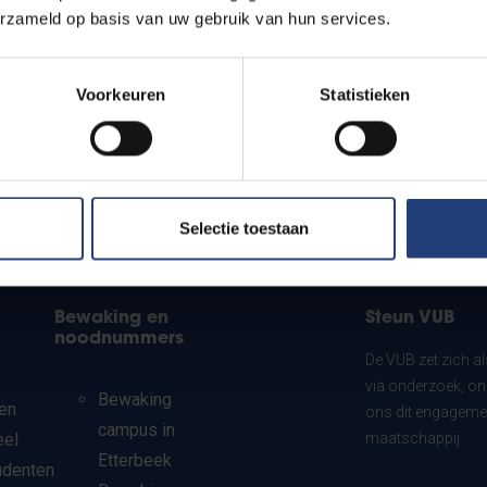
erzameld op basis van uw gebruik van hun services.
Voorkeuren
Statistieken
Selectie toestaan
Bewaking en
Steun VUB
noodnummers
De VUB zet zich a
via onderzoek, on
Bewaking
en
ons dit engagemen
campus in
eel
maatschappij.
Etterbeek
udenten