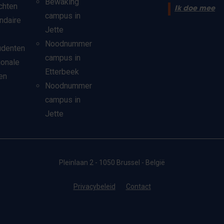
Bewaking
chten
Ik doe mee
campus in
ndaire
Jette
Noodnummer
udenten
campus in
ionale
Etterbeek
en
Noodnummer
campus in
Jette
Pleinlaan 2 - 1050 Brussel - België
Privacybeleid
Contact