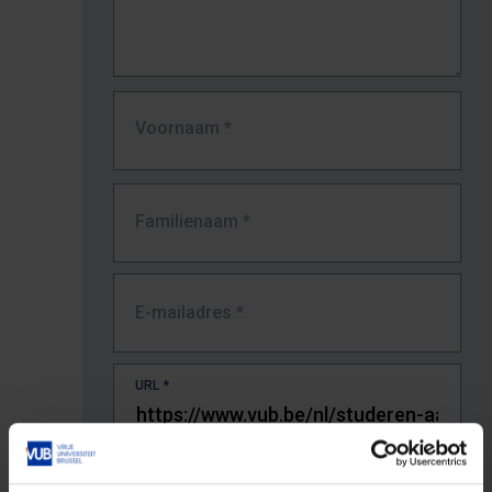
Voornaam
*
Familienaam
*
E-mailadres
*
URL
*
De volledige URL van de pagina waar je de fout zag.
Bv. https://www.vub.be/nl/studeren-aan-de-vub/alle-