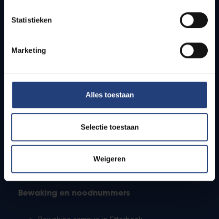
Lesroosters
Statistieken
Bereikbaarheid
Onderzoeksgroepen
Campusfaciliteiten
Marketing
Info voor
Alles toestaan
Pers
Studenten
Personeel
Selectie toestaan
PhD-studenten
Leerkrachten en secundaire scholen
Werkstudenten
Weigeren
Internationale studenten
Bewaking en noodnummers