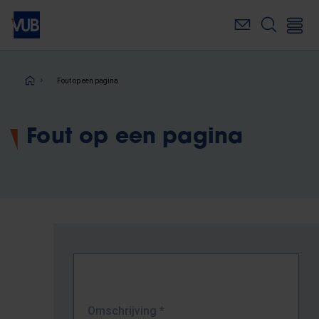
Overslaan
en
naar
de
inhoud
Kruimelpad
Fout op een pagina
gaan
Fout op een pagina
Omschrijving
*