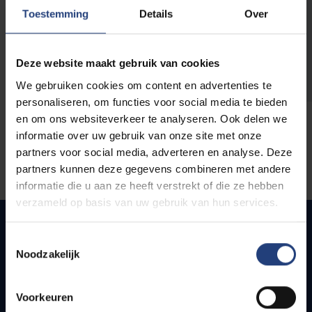
opleidingen
Toestemming
Details
Over
Deze website maakt gebruik van cookies
We gebruiken cookies om content en advertenties te
personaliseren, om functies voor social media te bieden
en om ons websiteverkeer te analyseren. Ook delen we
informatie over uw gebruik van onze site met onze
partners voor social media, adverteren en analyse. Deze
partners kunnen deze gegevens combineren met andere
informatie die u aan ze heeft verstrekt of die ze hebben
verzameld op basis van uw gebruik van hun services.
Toestemmingsselectie
Noodzakelijk
Snel naar
Webmail
Voorkeuren
Jobs