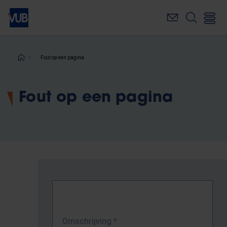
Overslaan
en
naar
de
inhoud
Kruimelpad
Fout op een pagina
gaan
Fout op een pagina
Omschrijving
*