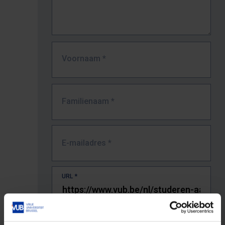
Voornaam
*
Familienaam
*
E-mailadres
*
URL
*
De volledige URL van de pagina waar je de fout zag.
Bv. https://www.vub.be/nl/studeren-aan-de-vub/alle-