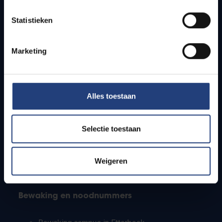
Lesroosters
Statistieken
Bereikbaarheid
Onderzoeksgroepen
Campusfaciliteiten
Marketing
Info voor
Alles toestaan
Pers
Studenten
Personeel
Selectie toestaan
PhD-studenten
Leerkrachten en secundaire scholen
Werkstudenten
Weigeren
Internationale studenten
Bewaking en noodnummers