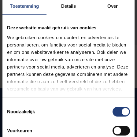
opleidingen
Toestemming
Details
Over
Deze website maakt gebruik van cookies
We gebruiken cookies om content en advertenties te
personaliseren, om functies voor social media te bieden
en om ons websiteverkeer te analyseren. Ook delen we
informatie over uw gebruik van onze site met onze
partners voor social media, adverteren en analyse. Deze
partners kunnen deze gegevens combineren met andere
informatie die u aan ze heeft verstrekt of die ze hebben
verzameld op basis van uw gebruik van hun services.
Toestemmingsselectie
Noodzakelijk
Snel naar
Webmail
Voorkeuren
Jobs