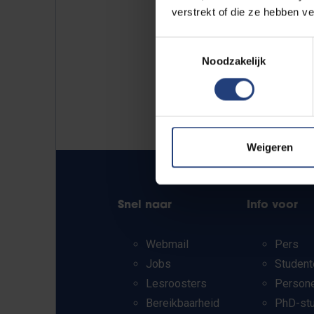
verstrekt of die ze hebben v
Toestemmingsselectie
Noodzakelijk
Weigeren
Snel naar
Info voor
Webmail
Pers
Jobs
Student
Lesroosters
Person
Bereikbaarheid
PhD-st