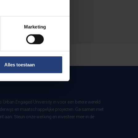
Marketing
Alles toestaan
ls Urban Engaged University in voor een betere wereld
derwijs en maatschappelijke projecten. Ga samen met
t aan. Steun onze werking en investeer mee in de