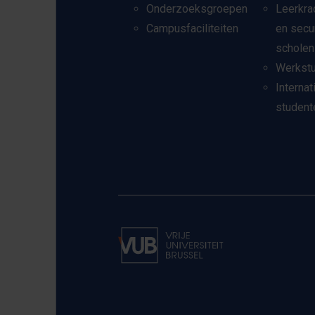
Onderzoeksgroepen
Leerkra
Campusfaciliteiten
en secu
scholen
Werkst
Internat
student