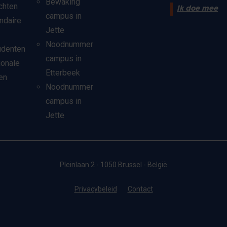
Bewaking
chten
Ik doe mee
campus in
ndaire
Jette
Noodnummer
udenten
campus in
ionale
Etterbeek
en
Noodnummer
campus in
Jette
Pleinlaan 2 - 1050 Brussel - België
Privacybeleid
Contact