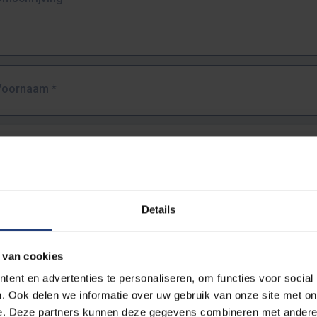
Voornaam
*
Familienaam
*
E-mailadres
*
Details
URL
*
 van cookies
ent en advertenties te personaliseren, om functies voor social
. Ook delen we informatie over uw gebruik van onze site met on
lledige URL van de pagina waar je de fout zag.
e. Deze partners kunnen deze gegevens combineren met andere i
ttps://www.vub.be/nl/studeren-aan-de-vub/alle-opleidingen