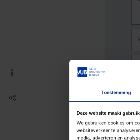
Toestemming
Deze website maakt gebruik
We gebruiken cookies om cont
websiteverkeer te analyseren
De vo
media, adverteren en analys
Bv. h