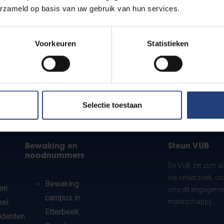
erzameld op basis van uw gebruik van hun services.
Voorkeuren
Statistieken
Selectie toestaan
Bewaking en
Steun VUB
noodnummers
De VUB zet zich a
via onderzoek, on
Bewaking
en
ons dit engagemen
campus in
eel
maatschappij.
Etterbeek
udenten