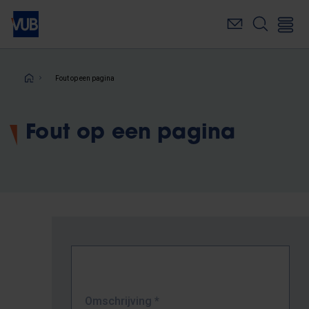
Overslaan
en
naar
de
inhoud
Kruimelpad
Fout op een pagina
gaan
Fout op een pagina
Omschrijving
*