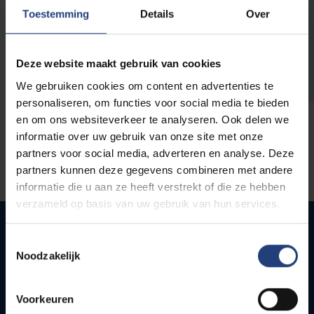
opleidingen
Toestemming
Details
Over
Deze website maakt gebruik van cookies
We gebruiken cookies om content en advertenties te
personaliseren, om functies voor social media te bieden
en om ons websiteverkeer te analyseren. Ook delen we
informatie over uw gebruik van onze site met onze
partners voor social media, adverteren en analyse. Deze
partners kunnen deze gegevens combineren met andere
informatie die u aan ze heeft verstrekt of die ze hebben
verzameld op basis van uw gebruik van hun services.
Toestemmingsselectie
Noodzakelijk
Snel naar
Webmail
Voorkeuren
Jobs