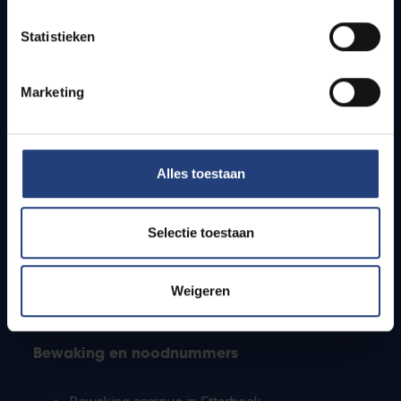
Lesroosters
Statistieken
Bereikbaarheid
Onderzoeksgroepen
Campusfaciliteiten
Marketing
Info voor
Alles toestaan
Pers
Studenten
Personeel
Selectie toestaan
PhD-studenten
Leerkrachten en secundaire scholen
Werkstudenten
Weigeren
Internationale studenten
Bewaking en noodnummers