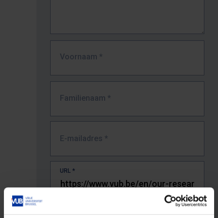
Voornaam
*
Familienaam
*
E-mailadres
*
URL
*
De volledige URL van de pagina waar je de fout zag.
Bv. https://www.vub.be/nl/studeren-aan-de-vub/alle-