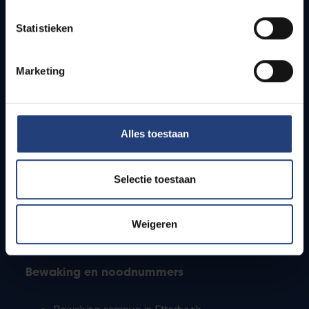
Lesroosters
Statistieken
Bereikbaarheid
Onderzoeksgroepen
Campusfaciliteiten
Marketing
Info voor
Alles toestaan
Pers
Studenten
Personeel
Selectie toestaan
PhD-studenten
Leerkrachten en secundaire scholen
Werkstudenten
Weigeren
Internationale studenten
Bewaking en noodnummers