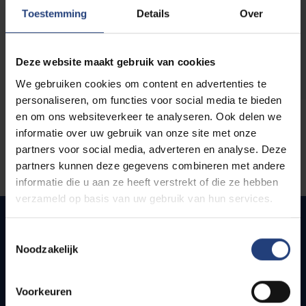
opleidingen
Toestemming
Details
Over
Deze website maakt gebruik van cookies
We gebruiken cookies om content en advertenties te
personaliseren, om functies voor social media te bieden
en om ons websiteverkeer te analyseren. Ook delen we
informatie over uw gebruik van onze site met onze
partners voor social media, adverteren en analyse. Deze
partners kunnen deze gegevens combineren met andere
informatie die u aan ze heeft verstrekt of die ze hebben
verzameld op basis van uw gebruik van hun services.
Toestemmingsselectie
Noodzakelijk
Snel naar
Webmail
Voorkeuren
Jobs