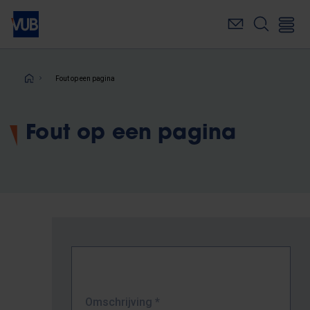
Overslaan
en
naar
de
inhoud
Kruimelpad
Fout op een pagina
gaan
Fout op een pagina
Omschrijving
*