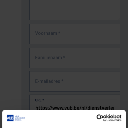
Voornaam
*
Familienaam
*
E-mailadres
*
URL
*
De volledige URL van de pagina waar je de fout zag.
Bv. https://www.vub.be/nl/studeren-aan-de-vub/alle-