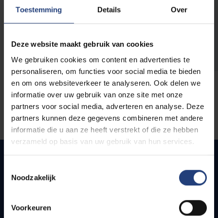
opleidingen
Toestemming
Details
Over
Deze website maakt gebruik van cookies
We gebruiken cookies om content en advertenties te
personaliseren, om functies voor social media te bieden
en om ons websiteverkeer te analyseren. Ook delen we
informatie over uw gebruik van onze site met onze
partners voor social media, adverteren en analyse. Deze
partners kunnen deze gegevens combineren met andere
informatie die u aan ze heeft verstrekt of die ze hebben
verzameld op basis van uw gebruik van hun services.
Toestemmingsselectie
Noodzakelijk
Snel naar
Webmail
Voorkeuren
Jobs