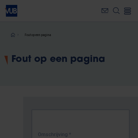
Overslaan
en
naar
de
inhoud
Kruimelpad
Fout op een pagina
gaan
Fout op een pagina
Omschrijving
*