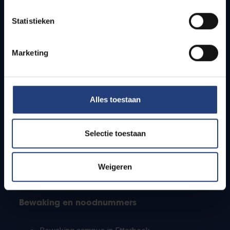
Lesroosters
Statistieken
Bereikbaarheid
Onderzoeksgroepen
Campusfaciliteiten
Marketing
Info voor
Alles toestaan
Pers
Studenten
Personeel
Selectie toestaan
PhD-studenten
Leerkrachten en secundaire scholen
Werkstudenten
Weigeren
Internationale studenten
Bewaking en noodnummers