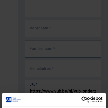
Voornaam
*
Familienaam
*
E-mailadres
*
URL
*
De volledige URL van de pagina waar je de fout zag.
Bv. https://www.vub.be/nl/studeren-aan-de-vub/alle-