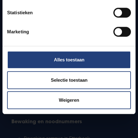
Lesroosters
Statistieken
Bereikbaarheid
Onderzoeksgroepen
Campusfaciliteiten
Marketing
Info voor
Alles toestaan
Pers
Studenten
Personeel
Selectie toestaan
PhD-studenten
Leerkrachten en secundaire scholen
Werkstudenten
Weigeren
Internationale studenten
Bewaking en noodnummers