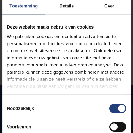
opleidingen
Toestemming
Details
Over
Deze website maakt gebruik van cookies
We gebruiken cookies om content en advertenties te
personaliseren, om functies voor social media te bieden
en om ons websiteverkeer te analyseren. Ook delen we
informatie over uw gebruik van onze site met onze
partners voor social media, adverteren en analyse. Deze
partners kunnen deze gegevens combineren met andere
informatie die u aan ze heeft verstrekt of die ze hebben
verzameld op basis van uw gebruik van hun services.
Toestemmingsselectie
Noodzakelijk
Snel naar
Webmail
Voorkeuren
Jobs