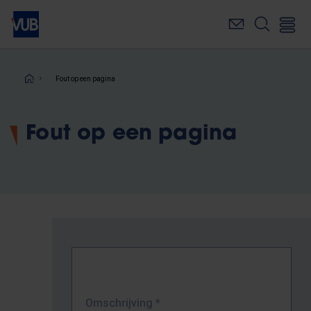
Overslaan
en
naar
de
inhoud
Kruimelpad
Fout op een pagina
gaan
Fout op een pagina
Omschrijving
*