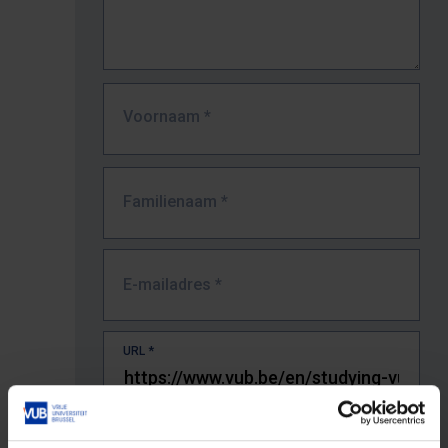
Voornaam
*
Familienaam
*
E-mailadres
*
URL
*
De volledige URL van de pagina waar je de fout zag.
Bv. https://www.vub.be/nl/studeren-aan-de-vub/alle-