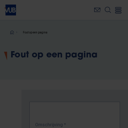
Overslaan
en
naar
de
inhoud
Kruimelpad
Fout op een pagina
gaan
Fout op een pagina
Omschrijving
*