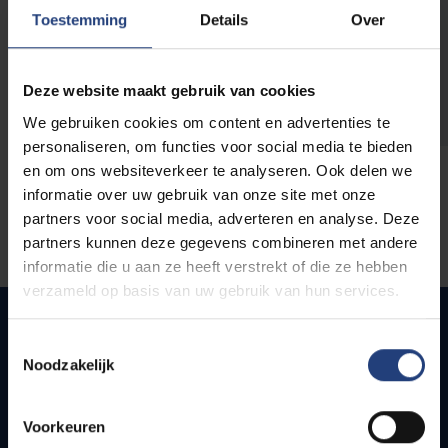
opleidingen
Toestemming
Details
Over
Deze website maakt gebruik van cookies
We gebruiken cookies om content en advertenties te
personaliseren, om functies voor social media te bieden
en om ons websiteverkeer te analyseren. Ook delen we
informatie over uw gebruik van onze site met onze
partners voor social media, adverteren en analyse. Deze
partners kunnen deze gegevens combineren met andere
informatie die u aan ze heeft verstrekt of die ze hebben
verzameld op basis van uw gebruik van hun services.
Toestemmingsselectie
Noodzakelijk
Snel naar
Webmail
Voorkeuren
Jobs