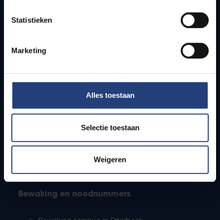
Lesroosters
Statistieken
Bereikbaarheid
Onderzoeksgroepen
Campusfaciliteiten
Marketing
Info voor
Alles toestaan
Pers
Studenten
Personeel
Selectie toestaan
PhD-studenten
Leerkrachten en secundaire scholen
Werkstudenten
Weigeren
Internationale studenten
Bewaking en noodnummers