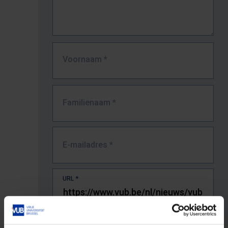
Voornaam
*
Familienaam
*
E-mailadres
*
URL
*
De volledige URL van de pagina waar je de fout zag.
Bv. https://www.vub.be/nl/studeren-aan-de-vub/alle-