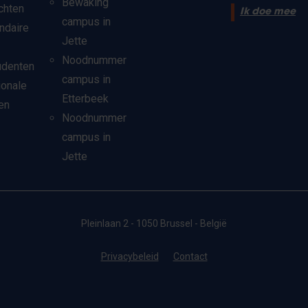
Bewaking
chten
Ik doe mee
campus in
ndaire
Jette
Noodnummer
udenten
campus in
ionale
Etterbeek
en
Noodnummer
campus in
Jette
Pleinlaan 2 - 1050 Brussel - België
Privacybeleid
Contact