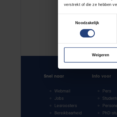
verstrekt of die ze hebben v
Toestemmingsselectie
Noodzakelijk
Weigeren
Snel naar
Info voor
Webmail
Pers
Jobs
Student
Lesroosters
Person
Bereikbaarheid
PhD-st