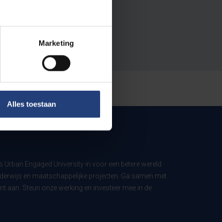
Marketing
Alles toestaan
ls Urban Engaged University in voor een betere wereld
derwijs en maatschappelijke projecten. Ga samen met
t aan. Steun onze werking en investeer mee in de