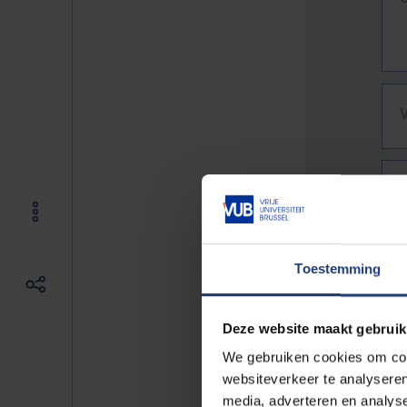
Toestemming
Deze website maakt gebruik
We gebruiken cookies om cont
websiteverkeer te analyseren
De vo
media, adverteren en analys
Bv. h