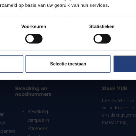
erzameld op basis van uw gebruik van hun services.
Voorkeuren
Statistieken
Selectie toestaan
Bewaking en
Steun VUB
noodnummers
De VUB zet zich a
via onderzoek, on
Bewaking
en
ons dit engagemen
campus in
eel
maatschappij.
Etterbeek
udenten