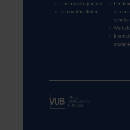
Onderzoeksgroepen
Leerkra
Campusfaciliteiten
en secu
scholen
Werkst
Internat
student