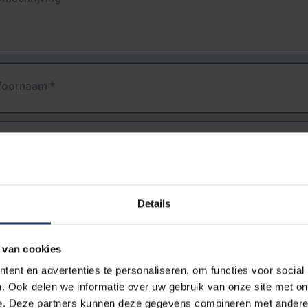
Voornaam
*
Familienaam
*
E-mailadres
*
Details
URL
*
 van cookies
ent en advertenties te personaliseren, om functies voor social
. Ook delen we informatie over uw gebruik van onze site met on
lledige URL van de pagina waar je de fout zag.
e. Deze partners kunnen deze gegevens combineren met andere i
ttps://www.vub.be/nl/studeren-aan-de-vub/alle-opleidingen