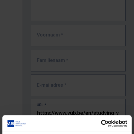
Voornaam
*
Familienaam
*
E-mailadres
*
URL
*
De volledige URL van de pagina waar je de fout zag.
Bv. https://www.vub.be/nl/studeren-aan-de-vub/alle-