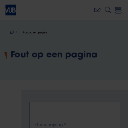
Overslaan
en
naar
de
inhoud
Kruimelpad
Fout op een pagina
gaan
Fout op een pagina
Omschrijving
*