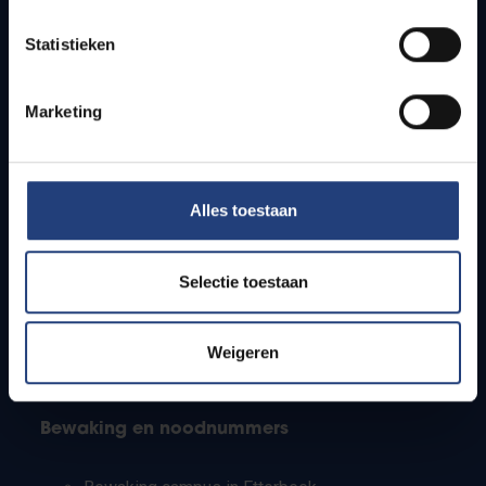
Lesroosters
Statistieken
Bereikbaarheid
Onderzoeksgroepen
Campusfaciliteiten
Marketing
Info voor
Alles toestaan
Pers
Studenten
Personeel
Selectie toestaan
PhD-studenten
Leerkrachten en secundaire scholen
Werkstudenten
Weigeren
Internationale studenten
Bewaking en noodnummers