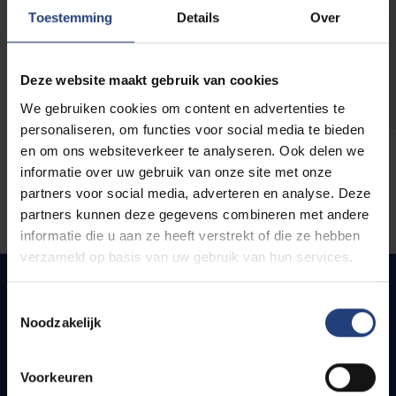
opleidingen
Toestemming
Details
Over
Deze website maakt gebruik van cookies
We gebruiken cookies om content en advertenties te
personaliseren, om functies voor social media te bieden
en om ons websiteverkeer te analyseren. Ook delen we
informatie over uw gebruik van onze site met onze
partners voor social media, adverteren en analyse. Deze
partners kunnen deze gegevens combineren met andere
informatie die u aan ze heeft verstrekt of die ze hebben
verzameld op basis van uw gebruik van hun services.
Toestemmingsselectie
Noodzakelijk
Snel naar
Webmail
Voorkeuren
Jobs