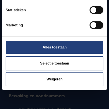
Lesroosters
Statistieken
Bereikbaarheid
Onderzoeksgroepen
Campusfaciliteiten
Marketing
Info voor
Alles toestaan
Pers
Studenten
Personeel
Selectie toestaan
PhD-studenten
Leerkrachten en secundaire scholen
Werkstudenten
Weigeren
Internationale studenten
Bewaking en noodnummers