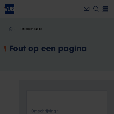
Overslaan
en
naar
de
inhoud
Kruimelpad
Fout op een pagina
gaan
Fout op een pagina
Omschrijving
*