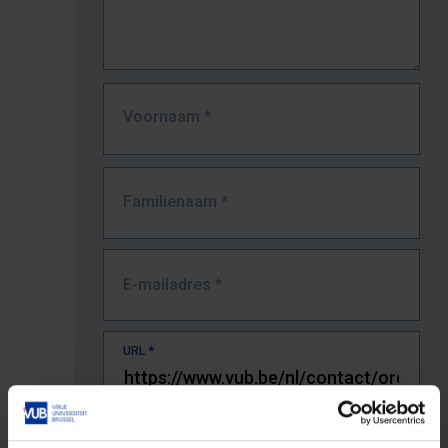
Voornaam
*
Familienaam
*
E-mailadres
*
URL
*
De volledige URL van de pagina waar je de fout zag.
Bv. https://www.vub.be/nl/studeren-aan-de-vub/alle-