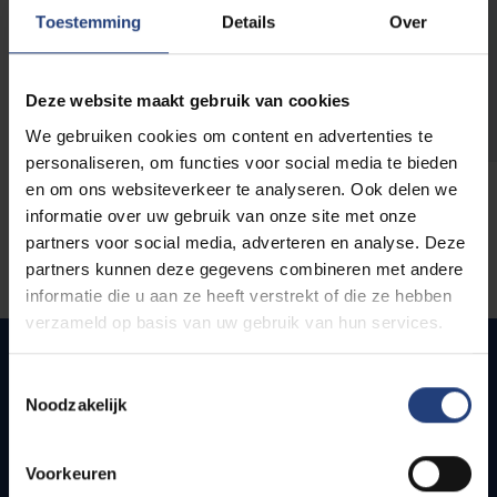
opleidingen
Toestemming
Details
Over
Deze website maakt gebruik van cookies
We gebruiken cookies om content en advertenties te
personaliseren, om functies voor social media te bieden
en om ons websiteverkeer te analyseren. Ook delen we
informatie over uw gebruik van onze site met onze
partners voor social media, adverteren en analyse. Deze
partners kunnen deze gegevens combineren met andere
informatie die u aan ze heeft verstrekt of die ze hebben
verzameld op basis van uw gebruik van hun services.
Toestemmingsselectie
Noodzakelijk
Snel naar
Webmail
Voorkeuren
Jobs