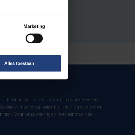
Marketing
Alles toestaan
ls Urban Engaged University in voor een betere wereld
derwijs en maatschappelijke projecten. Ga samen met
t aan. Steun onze werking en investeer mee in de