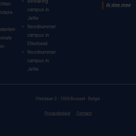
Bewaking
chten
Ik doe mee
campus in
ndaire
Jette
Noodnummer
udenten
campus in
ionale
Etterbeek
en
Noodnummer
campus in
Jette
Pleinlaan 2 - 1050 Brussel - België
Privacybeleid
Contact