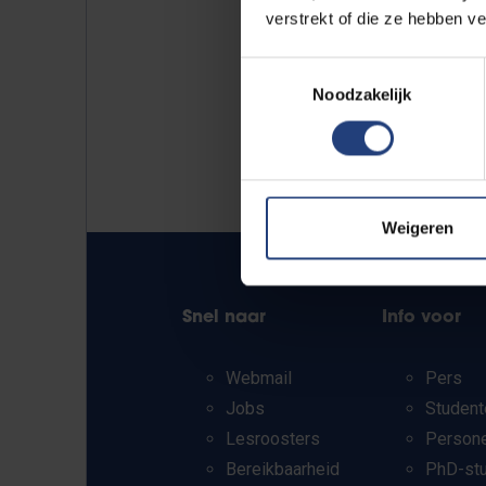
verstrekt of die ze hebben v
Toestemmingsselectie
Noodzakelijk
Weigeren
Snel naar
Info voor
Webmail
Pers
Jobs
Student
Lesroosters
Person
Bereikbaarheid
PhD-st