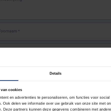
Voornaam
*
Familienaam
*
E-mailadres
*
Details
URL
*
 van cookies
ent en advertenties te personaliseren, om functies voor social
. Ook delen we informatie over uw gebruik van onze site met on
lledige URL van de pagina waar je de fout zag.
e. Deze partners kunnen deze gegevens combineren met andere i
ttps://www.vub.be/nl/studeren-aan-de-vub/alle-opleidingen