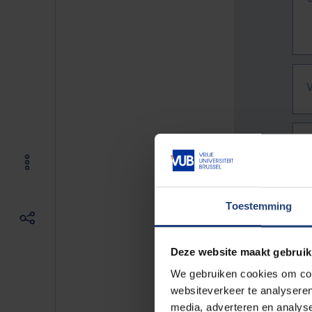
Toestemming
Deze website maakt gebruik
We gebruiken cookies om cont
websiteverkeer te analyseren
De vo
media, adverteren en analys
Bv. h