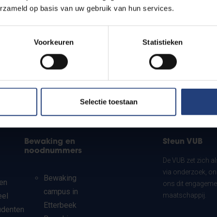
erzameld op basis van uw gebruik van hun services.
Voorkeuren
Statistieken
Selectie toestaan
Bewaking en
Steun VUB
noodnummers
De VUB zet zich a
via onderzoek, on
Bewaking
en
ons dit engagemen
campus in
eel
maatschappij.
Etterbeek
udenten