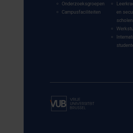
Onderzoeksgroepen
Leerkra
Campusfaciliteiten
en secu
scholen
Werkst
Internat
student