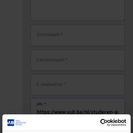
Voornaam
*
Familienaam
*
E-mailadres
*
URL
*
De volledige URL van de pagina waar je de fout zag.
Bv. https://www.vub.be/nl/studeren-aan-de-vub/alle-