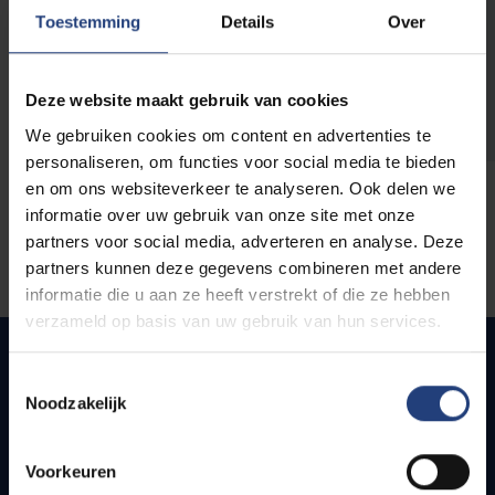
opleidingen
Toestemming
Details
Over
Deze website maakt gebruik van cookies
We gebruiken cookies om content en advertenties te
personaliseren, om functies voor social media te bieden
en om ons websiteverkeer te analyseren. Ook delen we
informatie over uw gebruik van onze site met onze
partners voor social media, adverteren en analyse. Deze
partners kunnen deze gegevens combineren met andere
informatie die u aan ze heeft verstrekt of die ze hebben
verzameld op basis van uw gebruik van hun services.
Toestemmingsselectie
Noodzakelijk
Snel naar
Webmail
Voorkeuren
Jobs