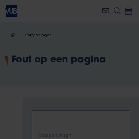
Overslaan
en
naar
de
inhoud
Kruimelpad
Fout op een pagina
gaan
Fout op een pagina
Omschrijving
*