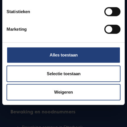
Lesroosters
Statistieken
Bereikbaarheid
Onderzoeksgroepen
Campusfaciliteiten
Marketing
Info voor
Alles toestaan
Pers
Studenten
Personeel
Selectie toestaan
PhD-studenten
Leerkrachten en secundaire scholen
Werkstudenten
Weigeren
Internationale studenten
Bewaking en noodnummers