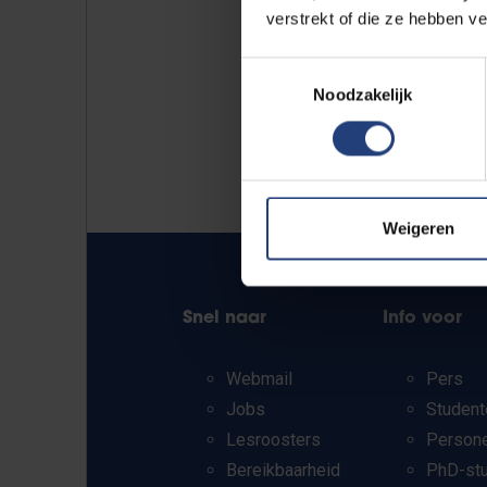
verstrekt of die ze hebben v
Toestemmingsselectie
Noodzakelijk
Weigeren
Snel naar
Info voor
Webmail
Pers
Jobs
Student
Lesroosters
Person
Bereikbaarheid
PhD-st