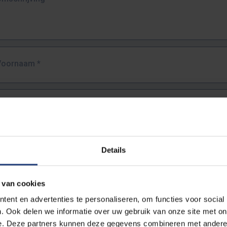
Voornaam
*
Familienaam
*
E-mailadres
*
Details
URL
*
 van cookies
ent en advertenties te personaliseren, om functies voor social
. Ook delen we informatie over uw gebruik van onze site met on
lledige URL van de pagina waar je de fout zag.
e. Deze partners kunnen deze gegevens combineren met andere i
ttps://www.vub.be/nl/studeren-aan-de-vub/alle-opleidingen