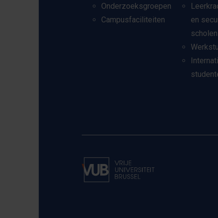
Onderzoeksgroepen
Leerkra
Campusfaciliteiten
en secu
scholen
Werkst
Internat
student