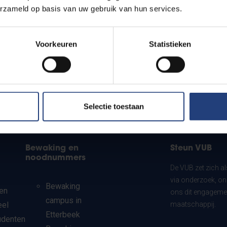
erzameld op basis van uw gebruik van hun services.
Voorkeuren
Statistieken
Selectie toestaan
Bewaking en
Steun VUB
noodnummers
De VUB zet zich a
via onderzoek, on
Bewaking
en
ons dit engagemen
campus in
eel
maatschappij.
Etterbeek
udenten