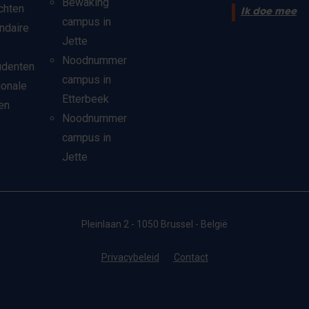
Bewaking
chten
Ik doe mee
campus in
ndaire
Jette
Noodnummer
udenten
campus in
ionale
Etterbeek
en
Noodnummer
campus in
Jette
Pleinlaan 2 - 1050 Brussel - België
Privacybeleid
Contact