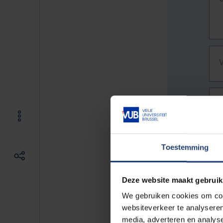
Toestemming
Deze website maakt gebruik
We gebruiken cookies om cont
websiteverkeer te analyseren
De vo
media, adverteren en analys
Bv. h