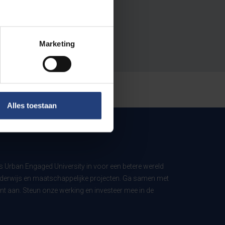
Marketing
Alles toestaan
ls Urban Engaged University in voor een betere wereld
derwijs en maatschappelijke projecten. Ga samen met
t aan. Steun onze werking en investeer mee in de